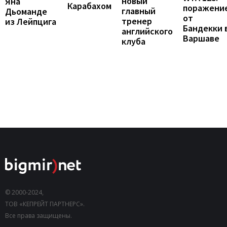
новый
Яна
Карабахом
поражени
главный
Дьоманде
от
тренер
из Лейпцига
Бандекки 
английского
Варшаве
клуба
© 2000-2024,
ТОВ «КЕПРЕЙТ ПАРТНЕРС».
Все права защищены.