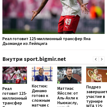
Реал готовит 125-миллионный трансфер Яна
Дьоманде из Лейпцига
Внутри sport.bigmir.net
Костюк:
Подрез
Маттиас
Реал
Динамо
завершае
Яйссле: от
готовит 125-
готово к
участие в
Аль-Ахли к
миллионный
сложным
турнире
Ньюкаслу,
трансфер
матчам с
WTA 125: