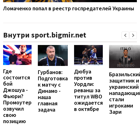
Ломаченко попал в реестр госпредателей Украины
Внутри sport.bigmir.net
Где
Дюбуа
Гурбанов:
Бразильски
состоится
против
Подготовка
защитник и
бой
Уордли:
к матчу с
украинский
Джошуа -
реванш за
Динамо -
нападающи
Фьюри?
титул WBO
наша
стали
Промоутер
ожидается
главная
игроками
озвучил
в октябре
задача
Зари
свою
позицию