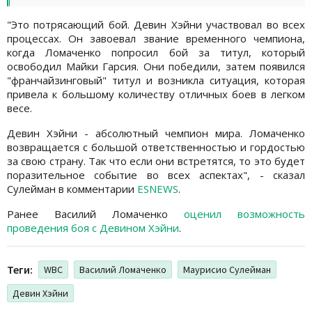
"Это потрясающий бой. Девин Хэйни участвовал во всех
процессах. Он завоевал звание временного чемпиона,
когда Ломаченко попросил бой за титул, который
освободил Майки Гарсия. Они победили, затем появился
"франчайзинговый" титул и возникла ситуация, которая
привела к большому количеству отличных боев в легком
весе.
Девин Хэйни - абсолютный чемпион мира. Ломаченко
возвращается с большой ответственностью и гордостью
за свою страну. Так что если они встретятся, то это будет
поразительное событие во всех аспектах", - сказал
Сулейман в комментарии
ESNEWS
.
Ранее Василий Ломаченко
оценил возможность
проведения боя с Девином Хэйни
.
Теги:
WBC
Василий Ломаченко
Маурисио Сулейман
Девин Хэйни