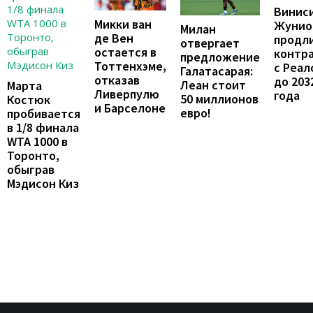
Винис
Микки ван
Жунио
Милан
де Вен
продл
отвергает
остается в
контр
предложение
Тоттенхэме,
с Реал
Галатасарая:
отказав
до 203
Леан стоит
Марта
Ливерпулю
года
50 миллионов
Костюк
и Барселоне
евро!
пробивается
в 1/8 финала
WTA 1000 в
Торонто,
обыграв
Мэдисон Киз