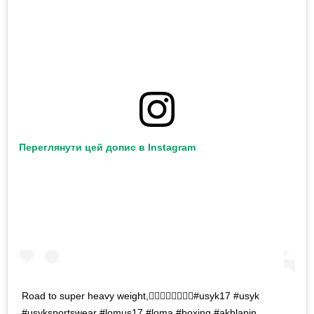
Переглянути цей допис в Instagram
Road to super heavy weight,🏋🏻‍♂️🙏🏻🚀🥇🥊#usyk17 #usyk
#usyksportswear #lomus17 #loma #boxing #akblapin