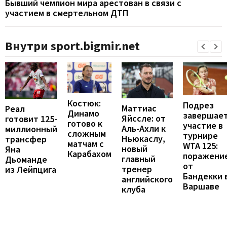
Бывший чемпион мира арестован в связи с
участием в смертельном ДТП
Внутри sport.bigmir.net
Костюк:
Подрез
Маттиас
Реал
Динамо
завершае
Яйссле: от
готовит 125-
готово к
участие в
Аль-Ахли к
миллионный
сложным
турнире
Ньюкаслу,
трансфер
матчам с
WTA 125:
новый
Яна
Карабахом
поражени
главный
Дьоманде
от
тренер
из Лейпцига
Бандекки 
английского
Варшаве
клуба