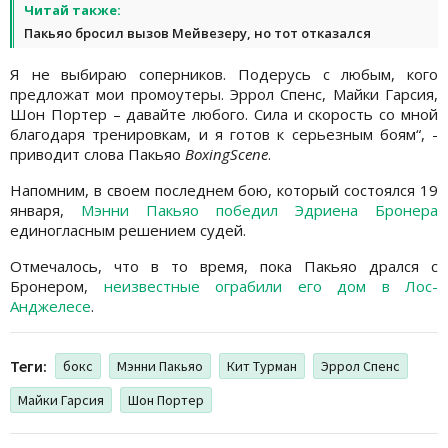
Читай также:
Пакьяо бросил вызов Мейвезеру, но тот отказался
Я не выбираю соперников. Подерусь с любым, кого
предложат мои промоутеры. Эррол Спенс, Майки Гарсия,
Шон Портер – давайте любого. Сила и скорость со мной
благодаря тренировкам, и я готов к серьезным боям“, -
приводит слова Пакьяо
BoxingScene
.
Напомним, в своем последнем бою, который состоялся 19
января,
Мэнни Пакьяо победил Эдриена Бронера
единогласным решением судей.
Отмечалось, что в то время, пока Пакьяо дрался с
Бронером,
неизвестные ограбили его дом в Лос-
Анджелесе
.
Теги:
бокс
Мэнни Пакьяо
Кит Турман
Эррол Спенс
Майки Гарсия
Шон Портер