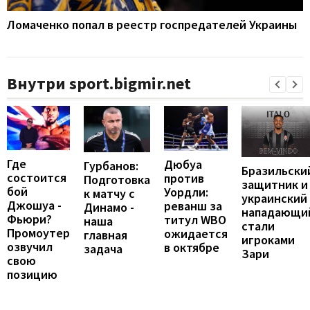
Ломаченко попал в реестр госпредателей Украины
Внутри sport.bigmir.net
Где
Дюбуа
Гурбанов:
Бразильски
состоится
против
Подготовка
защитник и
бой
Уордли:
к матчу с
украинский
Джошуа -
реванш за
Динамо -
нападающи
Фьюри?
титул WBO
наша
стали
Промоутер
ожидается
главная
игроками
озвучил
в октябре
задача
Зари
свою
позицию