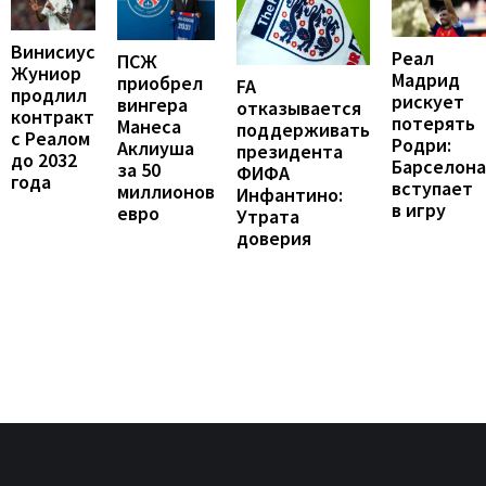
Винисиус
Реал
ПСЖ
Жуниор
Мадрид
приобрел
FA
продлил
рискует
вингера
отказывается
контракт
потерять
Манеса
поддерживать
с Реалом
Родри:
Аклиуша
президента
до 2032
Барселона
за 50
ФИФА
года
вступает
миллионов
Инфантино:
в игру
евро
Утрата
доверия