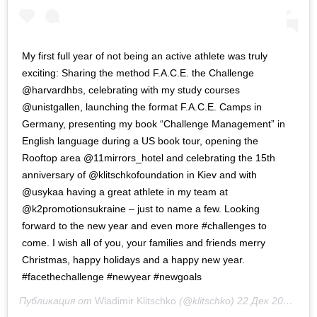
My first full year of not being an active athlete was truly
exciting: Sharing the method F.A.C.E. the Challenge
@harvardhbs, celebrating with my study courses
@unistgallen, launching the format F.A.C.E. Camps in
Germany, presenting my book “Challenge Management” in
English language during a US book tour, opening the
Rooftop area @11mirrors_hotel and celebrating the 15th
anniversary of @klitschkofoundation in Kiev and with
@usykaa having a great athlete in my team at
@k2promotionsukraine – just to name a few. Looking
forward to the new year and even more #challenges to
come. I wish all of you, your families and friends merry
Christmas, happy holidays and a happy new year.
#facethechallenge #newyear #newgoals
Публикация от
Wladimir Klitschko
(@klitschko)
22 Дек 2018 в 8:57 PST