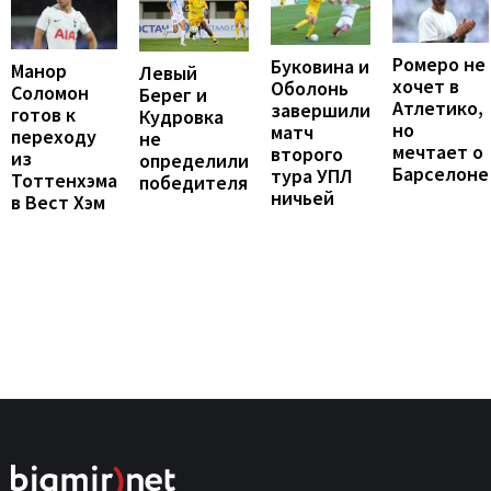
Ромеро не
Буковина и
Манор
Левый
хочет в
Оболонь
Соломон
Берег и
Атлетико,
завершили
готов к
Кудровка
но
матч
переходу
не
мечтает о
второго
из
определили
Барселоне
тура УПЛ
Тоттенхэма
победителя
ничьей
в Вест Хэм