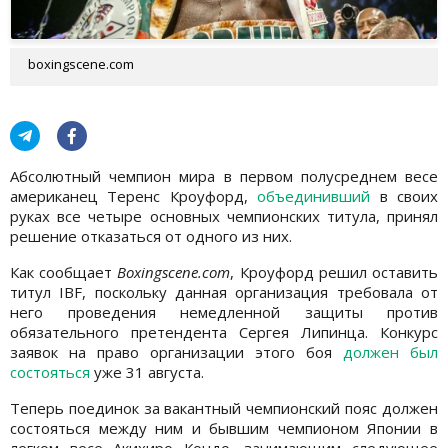
boxingscene.com
Абсолютный чемпион мира в первом полусреднем весе
американец Теренс Кроуфорд,
объединивший
в своих
руках все четыре основных чемпионских титула, принял
решение отказаться от одного из них.
Как сообщает
Boxingscene.com
, Кроуфорд решил оставить
титул IBF, поскольку данная организация требовала от
него проведения немедленной защиты против
обязательного претендента Сергея Липинца. Конкурс
заявок на право организации этого боя
должен был
состояться
уже 31 августа.
Теперь поединок за вакантный чемпионский пояс должен
состояться между ним и бывшим чемпионом Японии в
легком весе Акихиро Кондо, занимающим следующее