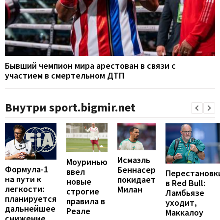
Бывший чемпион мира арестован в связи с
участием в смертельном ДТП
Внутри sport.bigmir.net
Исмаэль
Моуринью
Формула-1
Беннасер
ввел
Перестановк
на пути к
покидает
новые
в Red Bull:
легкости:
Милан
строгие
Ламбьязе
планируется
правила в
уходит,
дальнейшее
Реале
Маккалоу
снижение