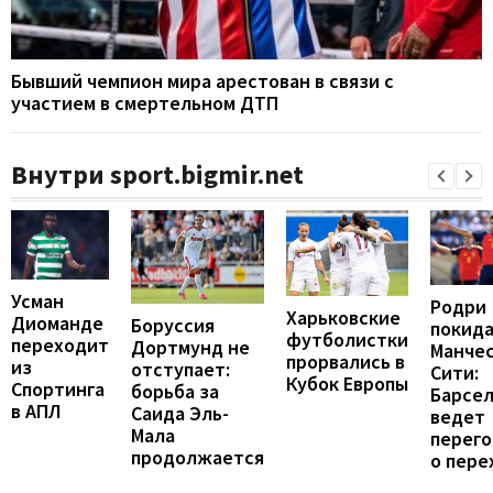
Бывший чемпион мира арестован в связи с
участием в смертельном ДТП
Внутри sport.bigmir.net
Усман
Родри
Харьковские
Диоманде
Боруссия
покид
футболистки
переходит
Дортмунд не
Манче
прорвались в
из
отступает:
Сити:
Кубок Европы
Спортинга
борьба за
Барсе
в АПЛ
Саида Эль-
ведет
Мала
перег
продолжается
о пере