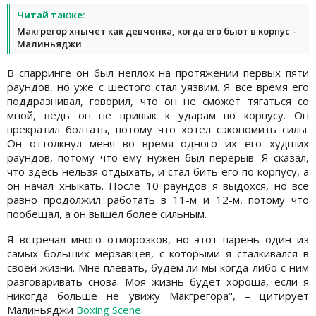
Читай также:
Макгрегор хнычет как девчонка, когда его бьют в корпус –
Малиньяджи
В спарринге он был неплох на протяжении первых пяти
раундов, но уже с шестого стал уязвим. Я все время его
поддразнивал, говорил, что он не сможет тягаться со
мной, ведь он не привык к ударам по корпусу. Он
прекратил болтать, потому что хотел сэкономить силы.
Он оттолкнул меня во время одного их его худших
раундов, потому что ему нужен был перерыв. Я сказал,
что здесь нельзя отдыхать, и стал бить его по корпусу, а
он начал хныкать. После 10 раундов я выдохся, но все
равно продолжил работать в 11-м и 12-м, потому что
пообещал, а он вышел более сильным.
Я встречал много отморозков, но этот парень один из
самых больших мерзавцев, с которыми я сталкивался в
своей жизни. Мне плевать, будем ли мы когда-либо с ним
разговаривать снова. Моя жизнь будет хороша, если я
никогда больше не увижу Макгрегора", – цитирует
Малиньяджи
Boxing Scene
.