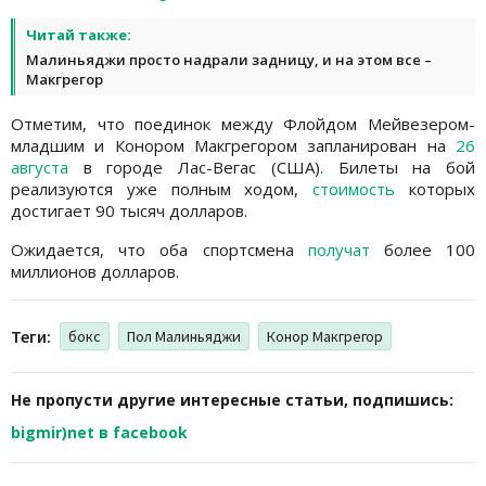
Читай также:
Малиньяджи просто надрали задницу, и на этом все –
Макгрегор
Отметим, что поединок между Флойдом Мейвезером-
младшим и Конором Макгрегором запланирован на
26
августа
в городе Лас-Вегас (США). Билеты на бой
реализуются уже полным ходом,
стоимость
которых
достигает 90 тысяч долларов.
Ожидается, что оба спортсмена
получат
более 100
миллионов долларов.
Теги:
бокс
Пол Малиньяджи
Конор Макгрегор
Не пропусти другие интересные статьи, подпишись:
bigmir)net в facebook