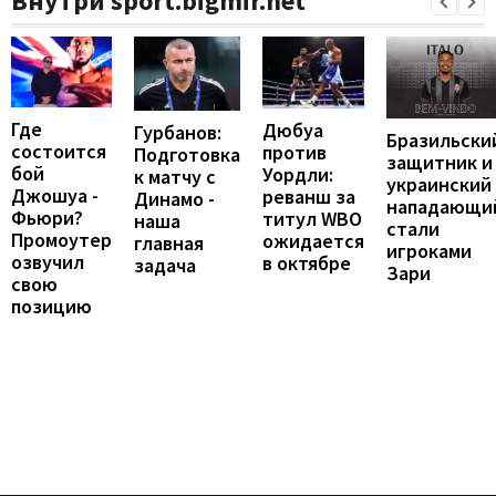
Внутри sport.bigmir.net
Где
Дюбуа
Гурбанов:
Бразильски
состоится
против
Подготовка
защитник и
бой
Уордли:
к матчу с
украинский
Джошуа -
реванш за
Динамо -
нападающи
Фьюри?
титул WBO
наша
стали
Промоутер
ожидается
главная
игроками
озвучил
в октябре
задача
Зари
свою
позицию