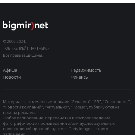
© 2000-2024,
ТОВ «КЕПРЕЙТ ПАРТНЕРС».
Все права защищены.
Афиша
Недвижимость
Новости
Финансы
Материалы, отмеченные знаками "Реклама", "PR", "Спецпроект",
"Новости компаний", "Актуально", "Промо", публикуются на
правах рекламы.
Любое копирование, перепечатка и воспроизведение
фотографических произведений и/или аудиовизуальных
произведений правообладателя Getty Images - строго
запрещено.