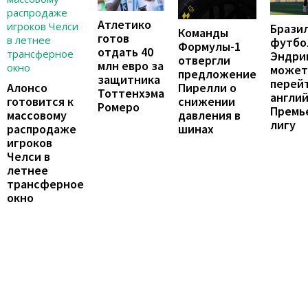
Атлетико
Брази
Команды
готов
футбо
Формулы-1
отдать 40
Эндри
отвергли
млн евро за
может
предложение
защитника
перейт
Пирелли о
Алонсо
Тоттенхэма
англи
снижении
готовится к
Ромеро
Премь
давления в
массовому
лигу
шинах
распродаже
игроков
Челси в
летнее
трансферное
окно