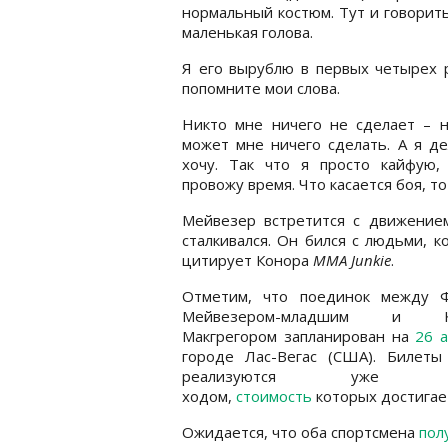
нормальный костюм. Тут и говорить
маленькая голова.
Я его вырублю в первых четырех 
попомните мои слова.
Никто мне ничего не сделает – н
может мне ничего сделать. А я д
хочу. Так что я просто кайфую,
провожу время. Что касается боя, т
Мейвезер встретится с движением
сталкивался. Он бился с людьми, к
цитирует Конора
MMA Junkie
.
Отметим, что поединок между 
Мейвезером-младшим и К
Макгрегором запланирован на
26 а
городе Лас-Вегас (США). Билеты
реализуются уже п
ходом,
стоимость
которых достигает
Ожидается, что оба спортсмена
пол