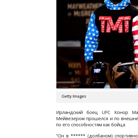
Getty Images
Ирландский боец UFC Конор М
Мейвезером прошелся и по внешнем
по его способностям как бойца.
“Он в ****** (долбаном) спортивн