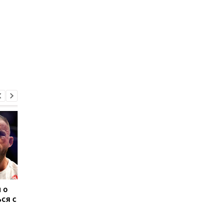
 о
"Это цирк": Промоутер
Усик назвал имя
ся с
Усика оценил
приоритетного
возможность
соперника на
проведения боя с
ближайший бой