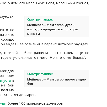
 не о чем: его маленькие ноги, маленький хребет,
раундах,
Смотри также:
Мейвезер – Макгрегор: дуэль
взглядов продлилась полторы
икто не
минуты
елаю что
 хорошо
о он будет без сознания в первых четырех раундах.
, с силой, с бесстрашием – он с таким еще не
оторые уклонялись от него. Но я его не боюсь“, –
Флойдом
Смотри также:
онором
Мейвезер – Макгрегор: промо видео
вгуста
в
боя
 на бой
олным
 90 тысяч долларов.
учат
более 100 миллионов долларов.