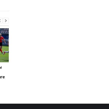
Альваресом
ы
Реал готовит 125-
Костюк: Динамо гот
миллионный трансфер
к сложным матчам с
иге
Яна Дьоманде из
Карабахом
Лейпцига