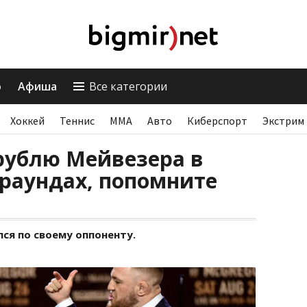
о
Афиша
Все категории
Хоккей
Теннис
ММА
Авто
Киберспорт
Экстрим
рублю Мейвезера в
раундах, попомните
ся по своему оппоненту.