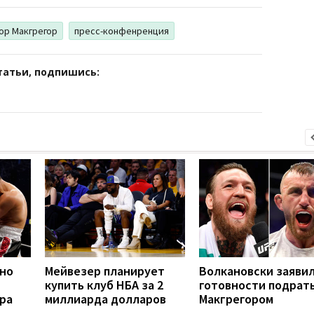
ор Макгрегор
пресс-конфенренция
татьи, подпишись:
но
Мейвезер планирует
Волкановски заявил
купить клуб НБА за 2
готовности подрать
ра
миллиарда долларов
Макгрегором