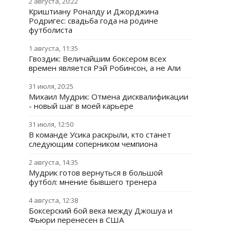
2 августа, 20:22
Криштиану Роналду и Джорджина
Родригес: свадьба года на родине
футболиста
1 августа, 11:35
Гвоздик: Величайшим боксером всех
времен является Рэй Робинсон, а не Али
31 июля, 20:25
Михаил Мудрик: Отмена дисквалификации
- новый шаг в моей карьере
31 июля, 12:50
В команде Усика раскрыли, кто станет
следующим соперником чемпиона
2 августа, 14:35
Мудрик готов вернуться в большой
футбол: мнение бывшего тренера
4 августа, 12:38
Боксерский бой века между Джошуа и
Фьюри перенесен в США