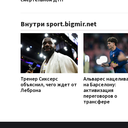
Внутри sport.bigmir.net
Тренер Сиксерс
Альварес нацелив
объяснил, чего ждет от
на Барселону:
Леброна
активизация
переговоров о
трансфере