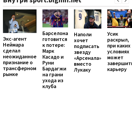
Барселона
Усик
Наполи
Экс-агент
готовится
раскрыл,
хочет
Неймара
к потере:
при каких
подписать
сделал
Марк
условиях
звезду
неожиданное
Касадо и
может
«Арсенала»
признание о
Руни
завершит
вместо
трансферном
Бардагжи
карьеру
Лукаку
рынке
на грани
ухода из
клуба