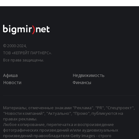
© 2000-2024,
ТОВ «КЕПРЕЙТ ПАРТНЕРС».
Все права защищены.
Афиша
Недвижимость
Новости
Финансы
Материалы, отмеченные знаками "Реклама", "PR", "Спецпроект",
"Новости компаний", "Актуально", "Промо", публикуются на
правах рекламы.
Любое копирование, перепечатка и воспроизведение
фотографических произведений и/или аудиовизуальных
произведений правообладателя Getty Images - строго