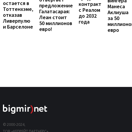
вингера
остается в
контракт
предложение
Манеса
Тоттенхэме,
с Реалом
Галатасарая:
Аклиуша
отказав
до 2032
Леан стоит
за 50
Ливерпулю
года
50 миллионов
миллионо
и Барселоне
евро!
евро
© 2000-2024,
ТОВ «КЕПРЕЙТ ПАРТНЕРС».