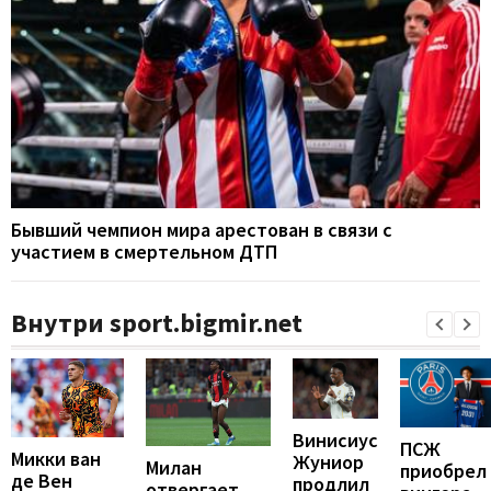
Бывший чемпион мира арестован в связи с
участием в смертельном ДТП
Внутри sport.bigmir.net
Винисиус
ПСЖ
Микки ван
Жуниор
Милан
приобрел
де Вен
продлил
отвергает