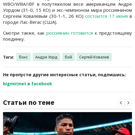
WBO/WBA/IBF в полутяжелом весе американцем Андре
Уордом (31-0, 15 КО) и экс-чемпионом мира россиянином
Сергеем Ковалевым (30-1-1, 26 КО)
состоится 17 июня
в
городе Лас-Вегас (США).
Смотри также, как
россиянин готовится
к предстоящему
поединку.
Теги:
бокс
Андре Уорд
бой
Сергей Ковалев
Не пропусти другие интересные статьи, подпишись:
bigmir)net в facebook
Статьи по теме