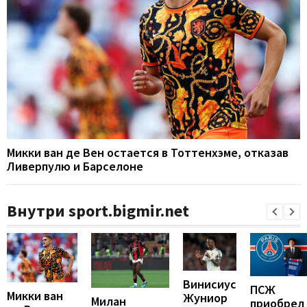
Микки ван де Вен остается в Тоттенхэме, отказав
Ливерпулю и Барселоне
Внутри sport.bigmir.net
Винисиус
ПСЖ
Микки ван
Жуниор
Милан
приобрел