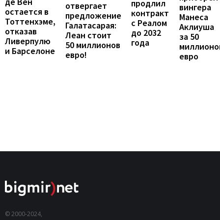
де Вен
продлил
отвергает
вингера
остается в
контракт
предложение
Манеса
Тоттенхэме,
с Реалом
Галатасарая:
Аклиуша
отказав
до 2032
Леан стоит
за 50
Ливерпулю
года
50 миллионов
миллионо
и Барселоне
евро!
евро
© 2000-2024,