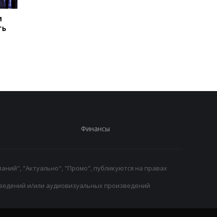
и
Тренер Сиксерс
Альварес нацеливае
ть
объяснил, чего ждет от
на Барселону:
Леброна
активизация
переговоров о
трансфере
Финансы
аний", "Актуально", "Промо", публикуются на правах
ведений и/или аудиовизуальных произведений