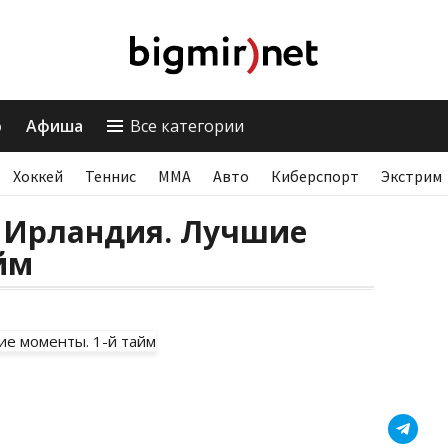
о
Афиша
Все категории
Хоккей
Теннис
ММА
Авто
Киберспорт
Экстрим
я Ирландия. Лучшие
йм