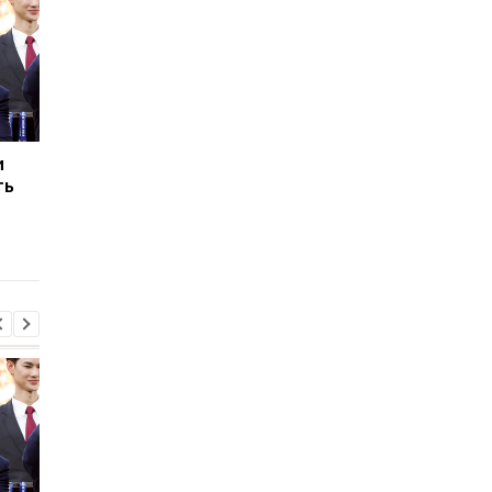
и
Тренер Сиксерс
Альварес нацеливае
ть
объяснил, чего ждет от
на Барселону:
Леброна
активизация
переговоров о
трансфере