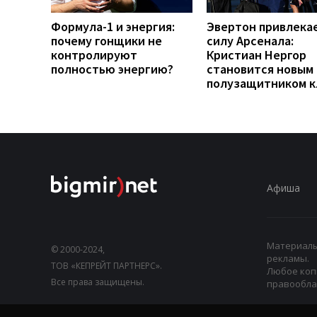
Формула-1 и энергия:
Эвертон привлека
почему гонщики не
силу Арсенала:
контролируют
Кристиан Нергор
полностью энергию?
становится новым
полузащитником к
Афиша
Материалы,
© 2000-2024,
рекламы.
ТОВ «КЕПРЕЙТ ПАРТНЕРС».
Любое коп
Все права защищены.
правооблад