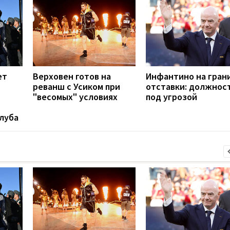
ет
Верховен готов на
Инфантино на гран
реванш с Усиком при
отставки: должнос
"весомых" условиях
под угрозой
луба