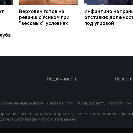
ет
Верховен готов на
Инфантино на гран
реванш с Усиком при
отставки: должнос
"весомых" условиях
под угрозой
луба
Недвижимость
Новости
 отмеченные знаками "Реклама", "PR", "Спецпроект", "Новости комп
ирование, перепечатка и воспроизведение фотографических произ
ателя Getty Images - строго запрещено.