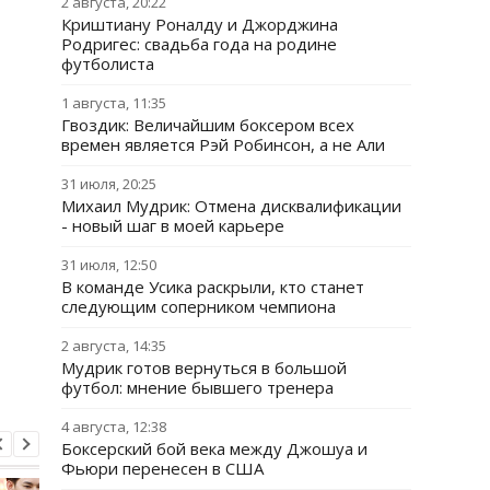
2 августа, 20:22
Криштиану Роналду и Джорджина
Родригес: свадьба года на родине
футболиста
1 августа, 11:35
Гвоздик: Величайшим боксером всех
времен является Рэй Робинсон, а не Али
31 июля, 20:25
Михаил Мудрик: Отмена дисквалификации
- новый шаг в моей карьере
31 июля, 12:50
В команде Усика раскрыли, кто станет
следующим соперником чемпиона
2 августа, 14:35
Мудрик готов вернуться в большой
футбол: мнение бывшего тренера
4 августа, 12:38
Боксерский бой века между Джошуа и
Фьюри перенесен в США