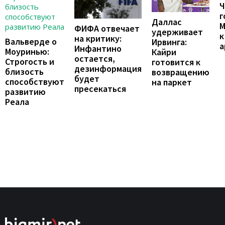
Ч
г
Даллас
М
ФИФА отвечает
удерживает
к
на критику:
Вальверде о
Ирвинга:
а
Инфантино
Моуринью:
Кайри
остается,
Строгость и
готовится к
дезинформация
близость
возвращению
будет
способствуют
на паркет
пресекаться
развитию
Реала