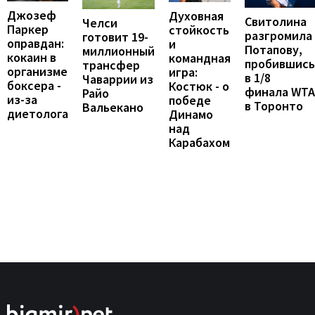
Джозеф
Духовная
Свитолина
Челси
Паркер
стойкость
разгромила
готовит 19-
оправдан:
и
Потапову,
миллионный
кокаин в
командная
пробившись
трансфер
организме
игра:
в 1/8
Чаваррии из
боксера -
Костюк - о
финала WTA
Райо
из-за
победе
в Торонто
Вальекано
диетолога
Динамо
над
Карабахом