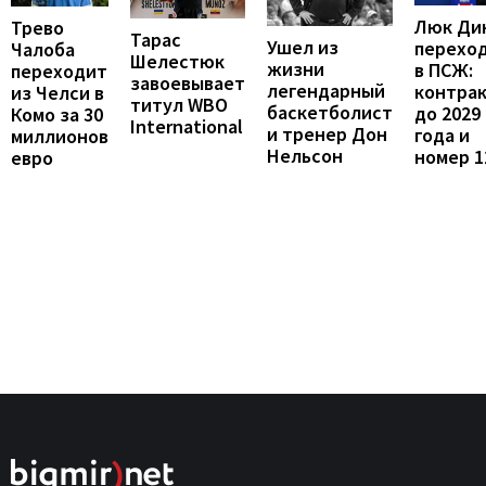
Люк Ди
Трево
Тарас
Ушел из
перехо
Чалоба
Шелестюк
жизни
в ПСЖ:
переходит
завоевывает
легендарный
контра
из Челси в
титул WBO
баскетболист
до 2029
Комо за 30
International
и тренер Дон
года и
миллионов
Нельсон
номер 1
евро