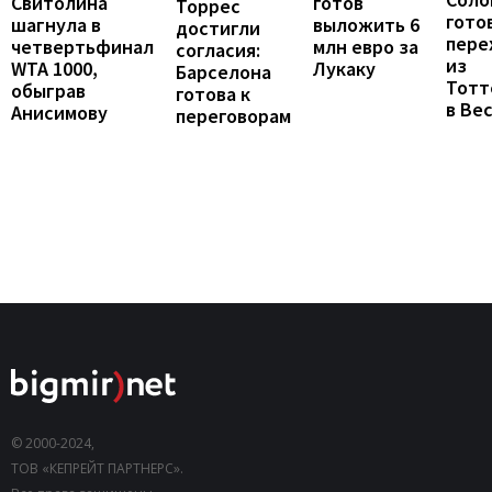
готов
Свитолина
Торрес
гото
выложить 6
шагнула в
достигли
пере
млн евро за
четвертьфинал
согласия:
из
Лукаку
WTA 1000,
Барселона
Тотт
обыграв
готова к
в Ве
Анисимову
переговорам
© 2000-2024,
ТОВ «КЕПРЕЙТ ПАРТНЕРС».