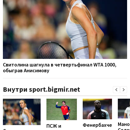
Свитолина шагнула в четвертьфинал WTA 1000,
обыграв Анисимову
Внутри sport.bigmir.net
Мано
Фенербахче
ПСЖ и
Соло