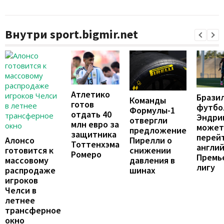
Внутри sport.bigmir.net
Атлетико
Брази
Команды
готов
футбо
Формулы-1
отдать 40
Эндри
отвергли
млн евро за
может
предложение
защитника
перейт
Пирелли о
Алонсо
Тоттенхэма
англи
снижении
готовится к
Ромеро
Премь
давления в
массовому
лигу
шинах
распродаже
игроков
Челси в
летнее
трансферное
окно