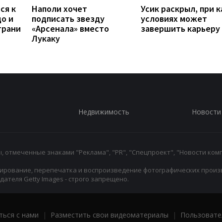
ся к
Наполи хочет
Усик раскрыл, при к
до и
подписать звезду
условиях может
грани
«Арсенала» вместо
завершить карьеру
Лукаку
Недвижимость
Новости
 отмеченные знаками "Реклама", "PR", "Спецпроект", "Новости комп
ирование, перепечатка и воспроизведение фотографических произ
ателя Getty Images - строго запрещено.
ться с нами
|
Разместить свои видеоматериалы
|
Пользовате