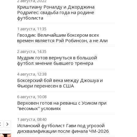
2 августа, 20:22
Криштиану Роналду и Джорджина
Родригес: свадьба года на родине
футболиста
1 августа, 11:35
Гвоздик: Величайшим боксером всех
времен является Рэй Робинсон, а не Али
2 августа, 14:35
Мудрик готов вернуться в большой
футбол: мнение бывшего тренера
4 августа, 12:38
Боксерский бой века между Джошуа и
Фьюри перенесен в США
6 августа, 10:08
Верховен готов на реванш с Усиком при
"весомых" условиях
1 августа, 08:40
Испанский футболист Гави под угрозой
дисквалификации после финала ЧМ-2026