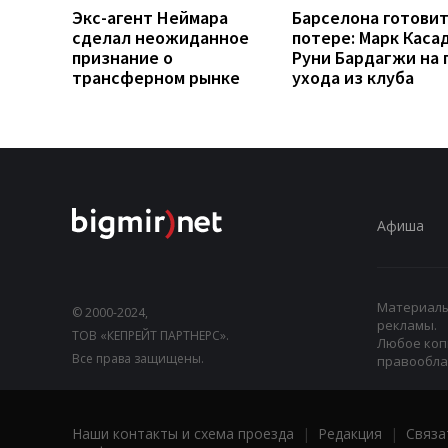
Экс-агент Неймара
Барселона готовит
сделал неожиданное
потере: Марк Каса
признание о
Руни Бардагжи на 
трансферном рынке
ухода из клуба
Афиша
Материалы,
© 2000-2024,
рекламы.
ТОВ «КЕПРЕЙТ ПАРТНЕРС».
Любое коп
Все права защищены.
правооблад
Наши контакты и схема проезда
|
Редакция
|
Связа