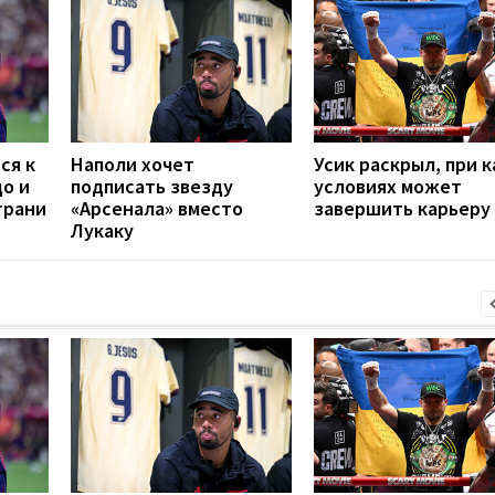
ся к
Наполи хочет
Усик раскрыл, при к
до и
подписать звезду
условиях может
грани
«Арсенала» вместо
завершить карьеру
Лукаку