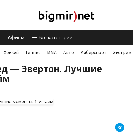
о
Афиша
Все категории
Хоккей
Теннис
ММА
Авто
Киберспорт
Экстрим
ед — Эвертон. Лучшие
йм