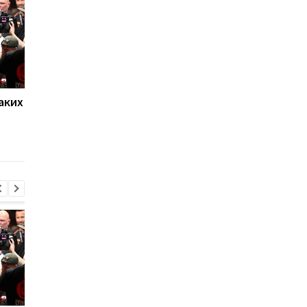
аких
Нойер: Бавария готова к
Алонсо готовится к
новому сезону после
массовому распрод
победы над Астон
игроков Челси в лет
Виллой
трансферное окно