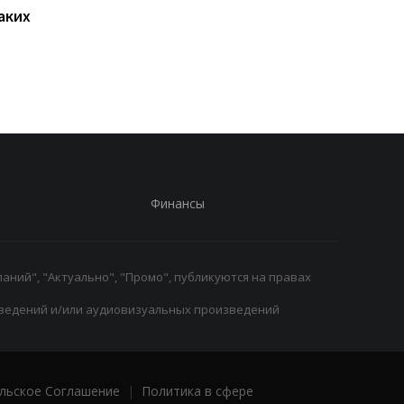
аких
Нойер: Бавария готова к
Алонсо готовится к
новому сезону после
массовому распрод
победы над Астон
игроков Челси в лет
Виллой
трансферное окно
Финансы
аний", "Актуально", "Промо", публикуются на правах
ведений и/или аудиовизуальных произведений
льское Соглашение
|
Политика в сфере