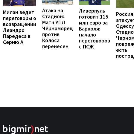
Атака на
Ливерпуль
Милан ведет
Россия
Стадион:
готовит 115
переговоры о
атакуе
Матч УПЛ
млн евро за
возвращении
Одессу
Черноморец
Барколя:
Леандро
Стадио
против
начало
Паредеса в
Черно
Колоса
переговоров
Серию А
повреж
перенесен
с ПСЖ
есть
постра