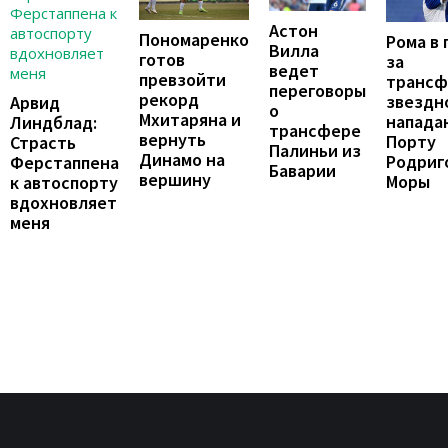
Астон
Пономаренко
Рома в 
Вилла
готов
за
ведет
превзойти
трансф
переговоры
рекорд
звездн
Арвид
о
Мхитаряна и
напада
Линдблад:
трансфере
вернуть
Порту
Страсть
Палиньи из
Динамо на
Родриг
Ферстаппена
Баварии
вершину
Моры
к автоспорту
вдохновляет
меня