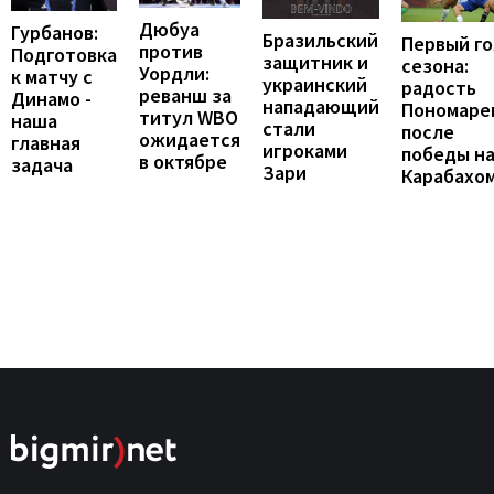
Дюбуа
Гурбанов:
Бразильский
Первый го
против
Подготовка
защитник и
сезона:
Уордли:
к матчу с
украинский
радость
реванш за
Динамо -
нападающий
Пономаре
титул WBO
наша
стали
после
ожидается
главная
игроками
победы н
в октябре
задача
Зари
Карабахо