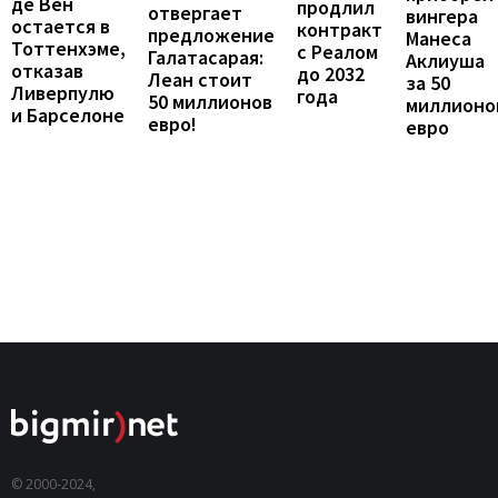
де Вен
продлил
отвергает
вингера
остается в
контракт
предложение
Манеса
Тоттенхэме,
с Реалом
Галатасарая:
Аклиуша
отказав
до 2032
Леан стоит
за 50
Ливерпулю
года
50 миллионов
миллионо
и Барселоне
евро!
евро
© 2000-2024,