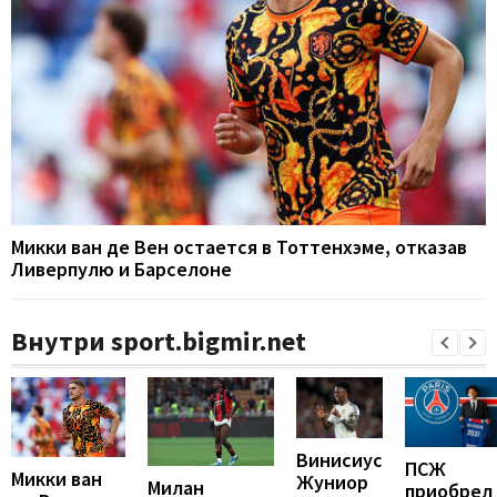
Микки ван де Вен остается в Тоттенхэме, отказав
Ливерпулю и Барселоне
Внутри sport.bigmir.net
Винисиус
ПСЖ
Микки ван
Жуниор
Милан
приобрел