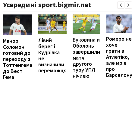
Усередині sport.bigmir.net
Ромеро не
Буковина й
Лівий
Манор
хоче
Оболонь
берег і
Соломон
грати в
завершили
Кудрівка
готовий до
Атлетіко,
матч
не
переходу з
але мріє
другого
визначили
Тоттенгема
про
туру УПЛ
переможця
до Вест
Барселону
нічиєю
Гема