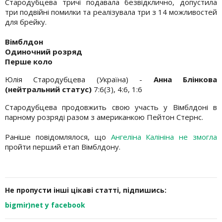
Стародубцева тричі подавала безвідклично, допустила
три подвійні помилки та реалізувала три з 14 можливостей
для брейку.
Вімблдон
Одиночний розряд
Перше коло
Юлія Стародубцева (Україна) -
Анна Блінкова
(нейтральний статус)
7:6(3), 4:6, 1:6
Стародубцева продовжить свою участь у Вімблдоні в
парному розряді разом з американкою Пейтон Стернс.
Раніше повідомлялося, що
Ангеліна Калініна не змогла
пройти перший етап Вімблдону.
Не пропусти інші цікаві статті, підпишись:
bigmir)net у facebook