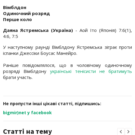
Вімблдон
Одиночний розряд
Перше коло
Даяна Ястремська (Україна)
- Аой Іто (Японія) 7:6(1),
4:6, 7:5
У наступному раунді Вімблдону Ястремська зіграє проти
іспанки Джессіки Боусас Манейро.
Раніше повідомлялося, що в чоловічому одиночному
розряді Вімблдону
українські тенісисти не братимуть
брати участь.
Не пропусти інші цікаві статті, підпишись:
bigmir)net у facebook
Статті на тему