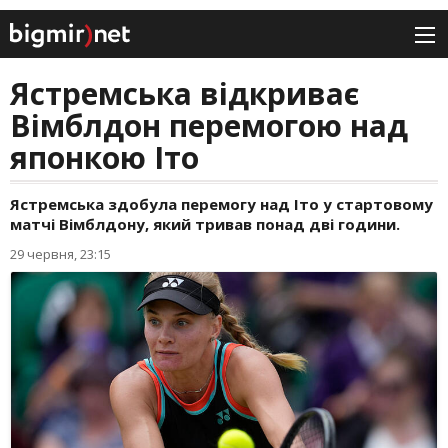
Ястремська відкриває
Вімблдон перемогою над
японкою Іто
Ястремська здобула перемогу над Іто у стартовому
матчі Вімблдону, який тривав понад дві години.
29 червня, 23:15