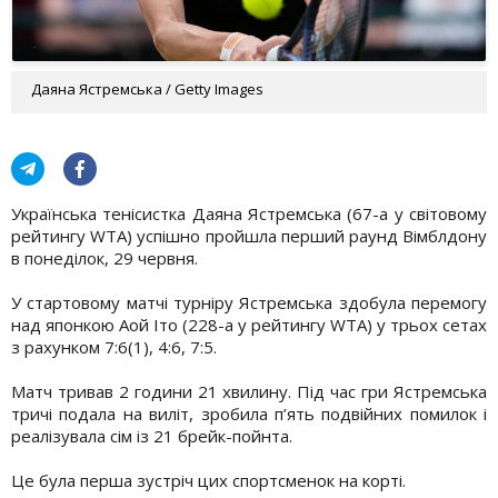
Даяна Ястремська / Getty Images
Українська тенісистка Даяна Ястремська (67-а у світовому
рейтингу WTA) успішно пройшла перший раунд Вімблдону
в понеділок, 29 червня.
У стартовому матчі турніру Ястремська здобула перемогу
над японкою Аой Іто (228-а у рейтингу WTA) у трьох сетах
з рахунком 7:6(1), 4:6, 7:5.
Матч тривав 2 години 21 хвилину. Під час гри Ястремська
тричі подала на виліт, зробила п’ять подвійних помилок і
реалізувала сім із 21 брейк-пойнта.
Це була перша зустріч цих спортсменок на корті.