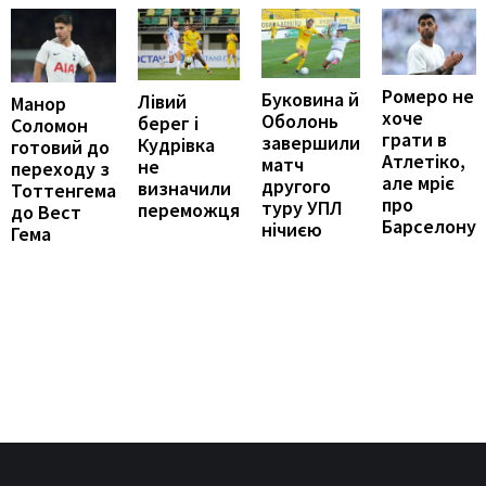
Ромеро не
Буковина й
Лівий
Манор
хоче
Оболонь
берег і
Соломон
грати в
завершили
Кудрівка
готовий до
Атлетіко,
матч
не
переходу з
але мріє
другого
визначили
Тоттенгема
про
туру УПЛ
переможця
до Вест
Барселону
нічиєю
Гема