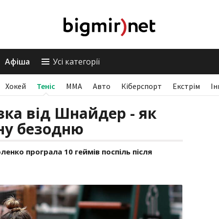
Афіша
Усі категорії
Хокей
Теніс
ММА
Авто
Кіберспорт
Екстрім
Ін
зка від Шнайдер - як
ну безодню
ленко програла 10 геймів поспіль після