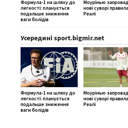
Формула-1 на шляху до
Моурінью запрова
легкості: планується
нові суворі правила
подальше зниження
Реалі
ваги болідів
Усередині sport.bigmir.net
Формула-1 на шляху до
Моурінью запрова
легкості: планується
нові суворі правила
подальше зниження
Реалі
ваги болідів