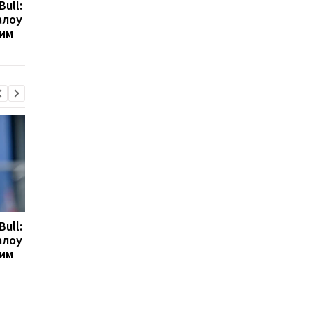
Bull:
Гранада розриває
Мілан веде перегово
алоу
контракт з воротарем
про повернення
ним
Люкою Зіданом
Леандро Паредеса д
Серії А
Bull:
Гранада розриває
Мілан веде перегово
алоу
контракт з воротарем
про повернення
ним
Люкою Зіданом
Леандро Паредеса д
Серії А