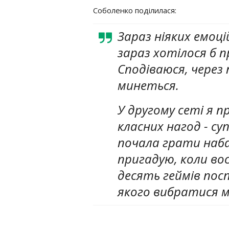
Соболенко поділилася:
Зараз ніяких емоці
зараз хотілося б п
Сподіваюся, через 
минеться.
У другому сеті я п
класних нагод - су
почала грати наб
пригадую, коли во
десять геймів посп
якого вибратися м