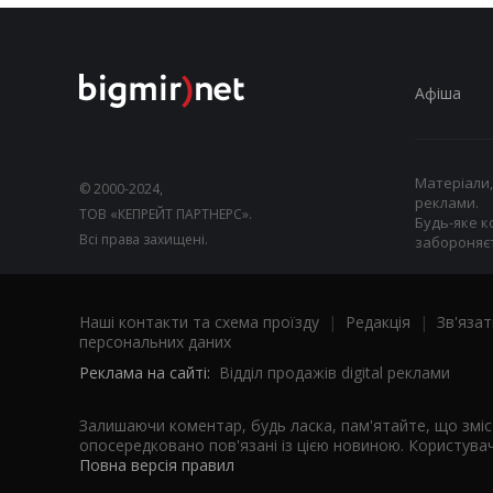
Афіша
Матеріали,
© 2000-2024,
реклами.
ТОВ «КЕПРЕЙТ ПАРТНЕРС».
Будь-яке к
Всі права захищені.
забороняєт
Наші контакти та схема проїзду
|
Редакція
|
Зв'язат
персональних даних
Реклама на сайті:
Відділ продажів digital реклами
Залишаючи коментар, будь ласка, пам'ятайте, що змі
опосередковано пов'язані із цією новиною. Користувач
Повна версія правил