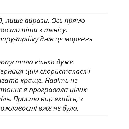
й, лише вирази. Ось прямо
росто піти з тенісу.
пару-трійку днів це марення
ропустила кілька дуже
перниця цим скористалася і
агато краще. Навіть не
станнє я програвала цілих
іль. Просто вир якийсь, з
ожливості вже не було.