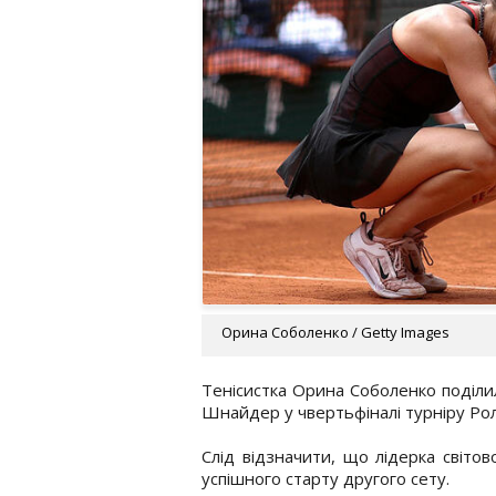
Орина Соболенко / Getty Images
Тенісистка Орина Соболенко поділи
Шнайдер у чвертьфіналі турніру Рол
Слід відзначити, що лідерка світов
успішного старту другого сету.