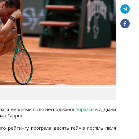
лася емоціями після несподіваної
поразки
від Діани
ан Гаррос.
ого рейтингу програла десять геймів поспіль після