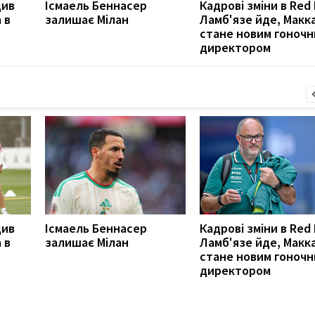
див
Ісмаель Беннасер
Кадрові зміни в Red 
 в
залишає Мілан
Ламб'язе йде, Макк
стане новим гоноч
директором
див
Ісмаель Беннасер
Кадрові зміни в Red 
 в
залишає Мілан
Ламб'язе йде, Макк
стане новим гоноч
директором