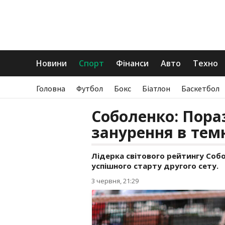
Новини
Спорт
Фінанси
Авто
Техно
Головна
Футбол
Бокс
Біатлон
Баскетбол
Соболенко: Пора
занурення в тем
Лідерка світового рейтингу Собо
успішного старту другого сету.
3 червня, 21:29