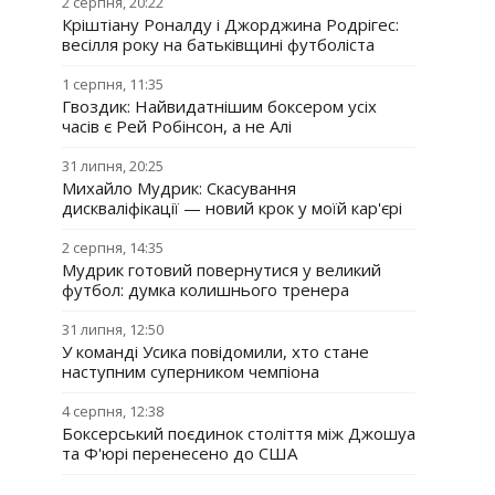
2 серпня, 20:22
Кріштіану Роналду і Джорджина Родрігес:
весілля року на батьківщині футболіста
1 серпня, 11:35
Гвоздик: Найвидатнішим боксером усіх
часів є Рей Робінсон, а не Алі
31 липня, 20:25
Михайло Мудрик: Скасування
дискваліфікації — новий крок у моїй кар'єрі
2 серпня, 14:35
Мудрик готовий повернутися у великий
футбол: думка колишнього тренера
31 липня, 12:50
У команді Усика повідомили, хто стане
наступним суперником чемпіона
4 серпня, 12:38
Боксерський поєдинок століття між Джошуа
та Ф'юрі перенесено до США