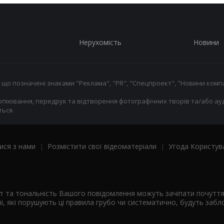
Нерухомість
Новини
 що позначені знаками "Реклама", "PR", "Спецпроект", "Новини компа
опіювання, передрук та відтворення фотографічних творів та/або ауд
ься.
ися з нами
|
Розмістити свої відеоматеріали
|
Угода Користув
ст та тональність Вашого повідомлення можуть зачіпати почутт
і, які порушують ці правила грубо чи систематично, будуть забло