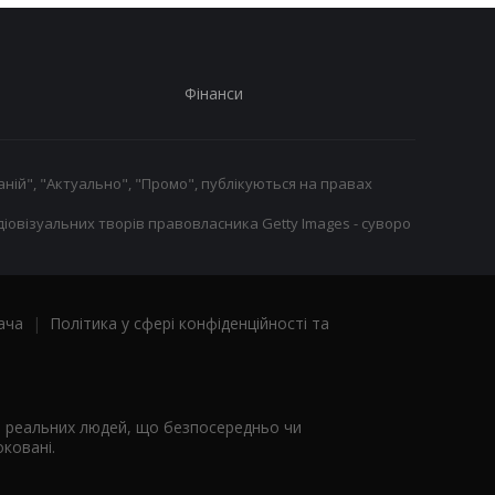
Фінанси
ній", "Актуально", "Промо", публікуються на правах
іовізуальних творів правовласника Getty Images - суворо
ача
|
Політика у сфері конфіденційності та
я реальних людей, що безпосередньо чи
ковані.