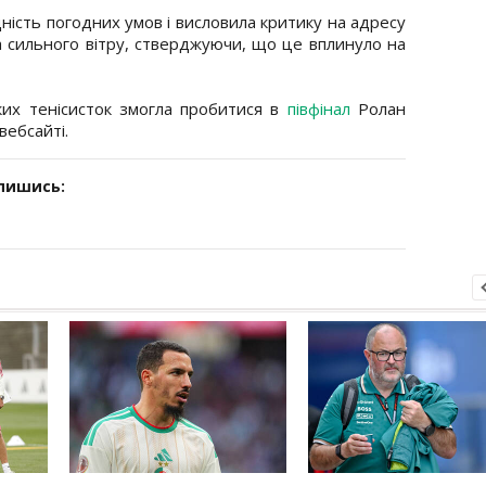
ність погодних умов і висловила критику на адресу
 сильного вітру, стверджуючи, що це вплинуло на
ких тенісисток змогла пробитися в
півфінал
Ролан
вебсайті.
дпишись: