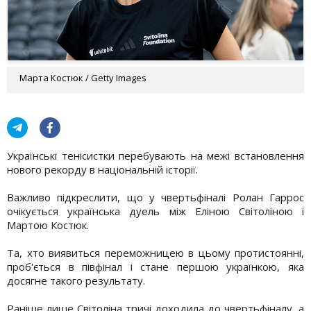
Марта Костюк / Getty Images
Українські тенісистки перебувають на межі встановлення
нового рекорду в національній історії.
Важливо підкреслити, що у чвертьфіналі Ролан Гаррос
очікується українська дуель між Еліною Світоліною і
Мартою Костюк.
Та, хто виявиться переможницею в цьому протистоянні,
проб'ється в півфінал і стане першою українкою, яка
досягне такого результату.
Раніше лише Світоліна тричі доходила до чвертьфіналу, а