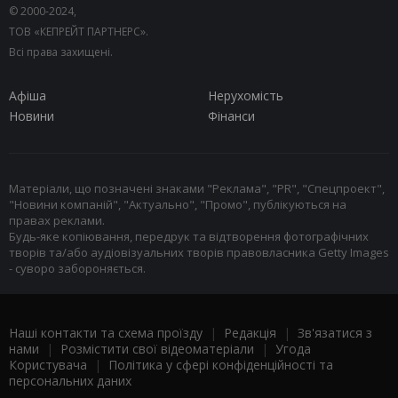
© 2000-2024,
ТОВ «КЕПРЕЙТ ПАРТНЕРС».
Всі права захищені.
Афіша
Нерухомість
Новини
Фінанси
Матеріали, що позначені знаками "Реклама", "PR", "Спецпроект",
"Новини компаній", "Актуально", "Промо", публікуються на
правах реклами.
Будь-яке копіювання, передрук та відтворення фотографічних
творів та/або аудіовізуальних творів правовласника Getty Images
- суворо забороняється.
Наші контакти та схема проїзду
|
Редакція
|
Зв'язатися з
нами
|
Розмістити свої відеоматеріали
|
Угода
Користувача
|
Політика у сфері конфіденційності та
персональних даних