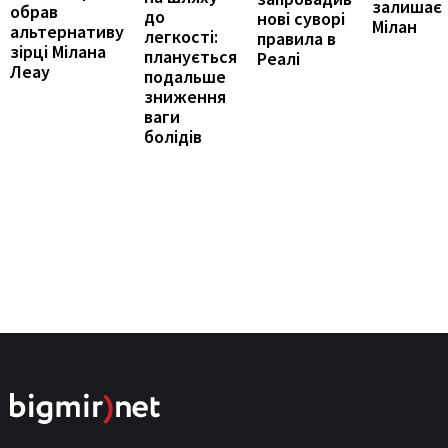
залишає
обрав
до
нові суворі
Мілан
альтернативу
легкості:
правила в
зірці Мілана
планується
Реалі
Леау
подальше
зниження
ваги
болідів