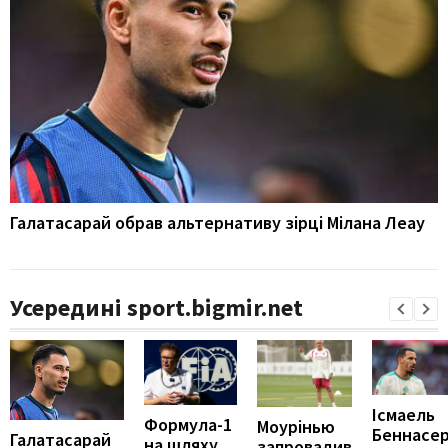
Галатасарай обрав альтернативу зірці Мілана Леау
Усередині sport.bigmir.net
Ісмаель
Формула-1
Моурінью
Беннасе
Галатасарай
на шляху
запровадив