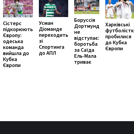
Боруссія
Усман
Сістерс
Харківські
Дортмунд
Діоманде
підкорюють
футболістк
не
переходить
Європу:
пробилися
відступає:
зі
одеська
до Кубка
боротьба
Спортинга
команда
Європи
за Саїда
до АПЛ
вийшла до
Ель-Мала
Кубка
триває
Європи