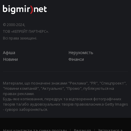
© 2000-2024,
ТОВ «КЕПРЕЙТ ПАРТНЕРС».
Всі права захищені.
Афіша
Нерухомість
Новини
Фінанси
Матеріали, що позначені знаками "Реклама", "PR", "Спецпроект",
"Новини компаній", "Актуально", "Промо", публікуються на
правах реклами.
Будь-яке копіювання, передрук та відтворення фотографічних
творів та/або аудіовізуальних творів правовласника Getty Images
- суворо забороняється.
Наші контакти та схема проїзду
|
Редакція
|
Зв'язатися з