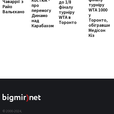
Костюк -
Чаваррії з
до 1/8
турніру
про
Райо
фіналу
WTA 1000
перемогу
Вальєкано
турніру
у
Динамо
WTA в
Торонто,
над
Торонто
обігравши
Карабахом
Медісон
Кіз
© 2000-2024,