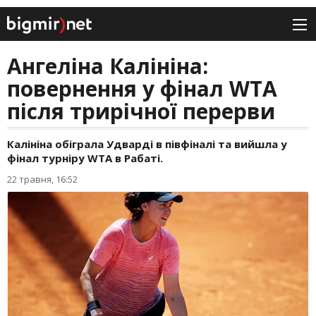
Ангеліна Калініна:
повернення у фінал WTA
після трирічної перерви
Калініна обіграла Удварді в півфіналі та вийшла у
фінал турніру WTA в Рабаті.
22 травня, 16:52