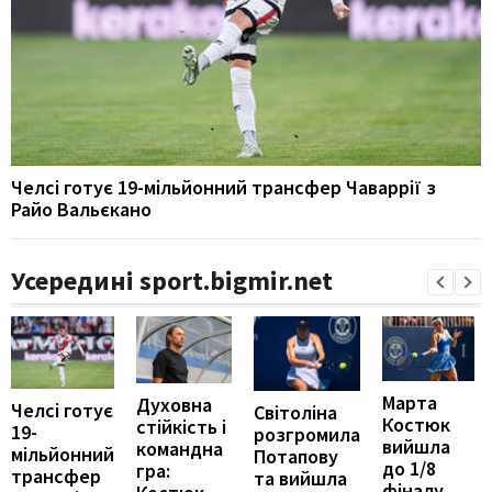
Челсі готує 19-мільйонний трансфер Чаваррії з
Райо Вальєкано
Усередині sport.bigmir.net
Марта
Духовна
Челсі готує
Світоліна
Костюк
стійкість і
19-
розгромила
вийшла
командна
мільйонний
Потапову
до 1/8
гра:
трансфер
та вийшла
фіналу