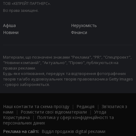
ТОВ «КЕПРЕЙТ ПАРТНЕРС».
Всі права захищені.
Афіша
Нерухомість
Новини
Фінанси
Матеріали, що позначені знаками "Реклама", "PR", "Спецпроект",
"Новини компаній", "Актуально", "Промо", публікуються на
правах реклами.
Будь-яке копіювання, передрук та відтворення фотографічних
творів та/або аудіовізуальних творів правовласника Getty Images
- суворо забороняється.
Наші контакти та схема проїзду
|
Редакція
|
Зв'язатися з
нами
|
Розмістити свої відеоматеріали
|
Угода
Користувача
|
Політика у сфері конфіденційності та
персональних даних
Реклама на сайті:
Відділ продажів digital реклами