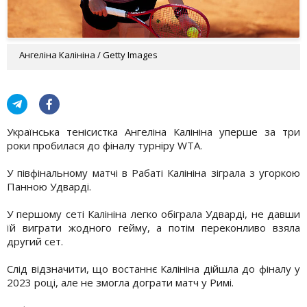
Ангеліна Калініна / Getty Images
Українська тенісистка Ангеліна Калініна уперше за три
роки пробилася до фіналу турніру WTA.
У півфінальному матчі в Рабаті Калініна зіграла з угоркою
Панною Удварді.
У першому сеті Калініна легко обіграла Удварді, не давши
їй виграти жодного гейму, а потім переконливо взяла
другий сет.
Слід відзначити, що востаннє Калініна дійшла до фіналу у
2023 році, але не змогла дограти матч у Римі.