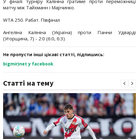
У фіналі турніру Калініна гратиме проти переможниці
матчу між Тайхманн і Марчинко.
WTA 250. Рабат. Півфінал
Ангеліна Калініна (Україна) проти Панни Удварді
(Угорщина, 7) - 2:0 (6:0, 6:3)
Не пропусти інші цікаві статті, підпишись:
bigmir)net у facebook
Статті на тему