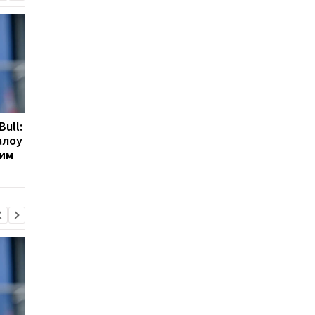
Bull:
Гранада розриває
Мілан веде перегово
алоу
контракт з воротарем
про повернення
ним
Люкою Зіданом
Леандро Паредеса д
Серії А