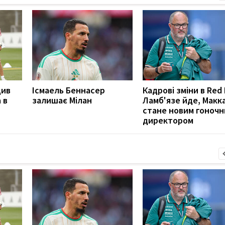
див
Ісмаель Беннасер
Кадрові зміни в Red 
 в
залишає Мілан
Ламб'язе йде, Макк
стане новим гоноч
директором