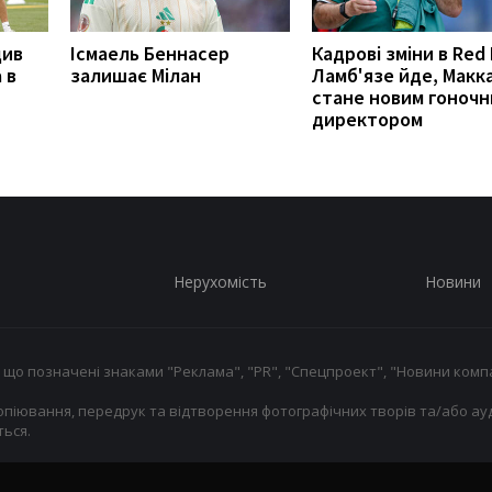
див
Ісмаель Беннасер
Кадрові зміни в Red 
 в
залишає Мілан
Ламб'язе йде, Макк
стане новим гоноч
директором
Нерухомість
Новини
 що позначені знаками "Реклама", "PR", "Спецпроект", "Новини компа
опіювання, передрук та відтворення фотографічних творів та/або ауд
ься.