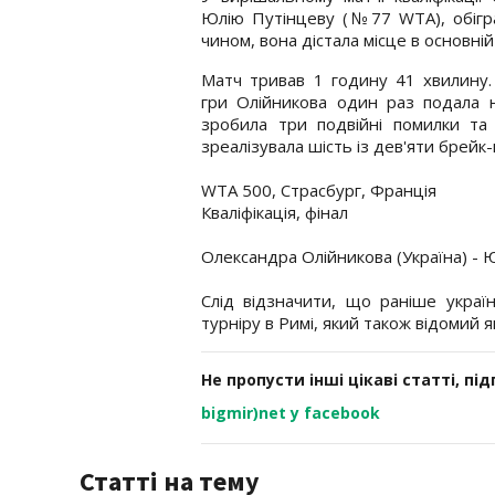
Юлію Путінцеву (№77 WTA), обіграв
чином, вона дістала місце в основній 
Матч тривав 1 годину 41 хвилину.
гри Олійникова один раз подала н
зробила три подвійні помилки та
зреалізувала шість із дев'яти брейк-п
WTA 500, Страсбург, Франція
Кваліфікація, фінал
Олександра Олійникова (Україна) - Ю
Слід відзначити, що раніше україн
турніру в Римі, який також відомий я
Не пропусти інші цікаві статті, пі
bigmir)net у facebook
Статті на тему