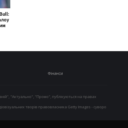
Bull:
Гранада розриває
Мілан веде перегово
алоу
контракт з воротарем
про повернення
ним
Люкою Зіданом
Леандро Паредеса д
Серії А
Фінанси
ній", "Актуально", "Промо", публікуються на правах
іовізуальних творів правовласника Getty Images - суворо