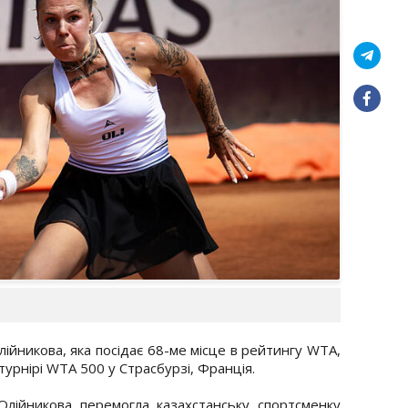
лійникова, яка посідає 68-ме місце в рейтингу WTA,
турнірі WTA 500 у Страсбурзі, Франція.
 Олійникова перемогла казахстанську спортсменку