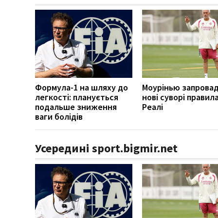
Формула-1 на шляху до
Моурінью запрова
легкості: планується
нові суворі правила
подальше зниження
Реалі
ваги болідів
Усередині sport.bigmir.net