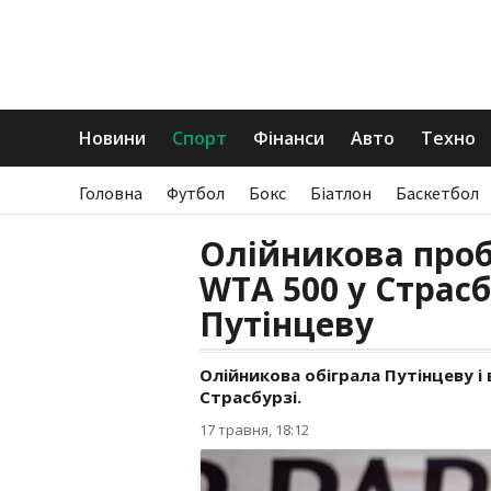
Новини
Спорт
Фінанси
Авто
Техно
Головна
Футбол
Бокс
Біатлон
Баскетбол
Олійникова проб
WTA 500 у Страсб
Путінцеву
Олійникова обіграла Путінцеву і 
Страсбурзі.
17 травня, 18:12