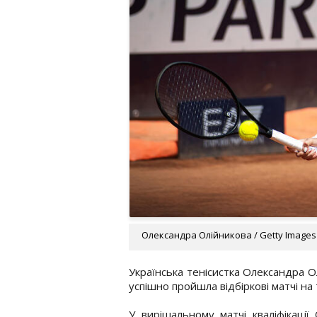
Олександра Олійникова / Getty Images
Українська тенісистка Олександра О
успішно пройшла відбіркові матчі на 
У вирішальному матчі кваліфікації