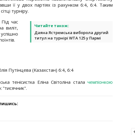
ши її у двох партіях із рахунком 6:4, 6:4. Таким
сітці турніру.
 Під час
Читайте також:
а виліт,
Даяна Ястремська виборола другий
 успішно
титул на турнірі WTA 125 у Пармі
оїнтів.
лія Путінцева (Казахстан) 6:4, 6:4
ська тенісистка Еліна Світоліна стала
чемпіонкою
к "тисячник".
дпишись: