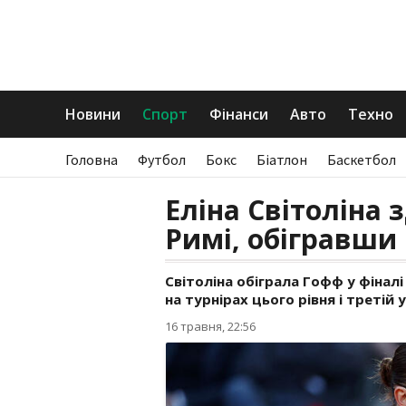
Новини
Спорт
Фінанси
Авто
Техно
Головна
Футбол
Бокс
Біатлон
Баскетбол
Еліна Світоліна 
Римі, обігравши
Світоліна обіграла Гофф у фіналі
на турнірах цього рівня і третій у
16 травня, 22:56