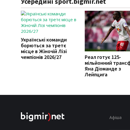
Усередині sport.bigmir.net
Українські команди
борються за третє
місце в Жіночій Лізі
чемпіонів 2026/27
Реал готує 125-
мільйонний транс
Яна Діоманде з
Лейпцига
Афіша