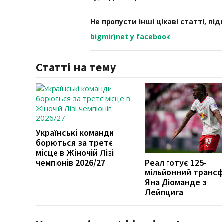
Не пропусти інші цікаві статті, пі
bigmir)net у facebook
Статті на тему
Українські команди
борються за третє
місце в Жіночій Лізі
чемпіонів 2026/27
Реал готує 125-
мільйонний транс
Яна Діоманде з
Лейпцига