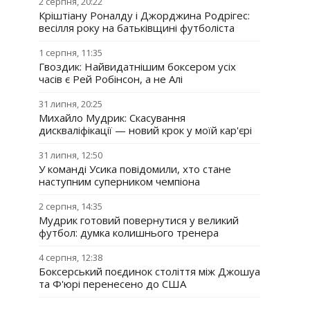
2 серпня, 20:22
Кріштіану Роналду і Джорджина Родрігес:
весілля року на батьківщині футболіста
1 серпня, 11:35
Гвоздик: Найвидатнішим боксером усіх
часів є Рей Робінсон, а не Алі
31 липня, 20:25
Михайло Мудрик: Скасування
дискваліфікації — новий крок у моїй кар'єрі
31 липня, 12:50
У команді Усика повідомили, хто стане
наступним суперником чемпіона
2 серпня, 14:35
Мудрик готовий повернутися у великий
футбол: думка колишнього тренера
4 серпня, 12:38
Боксерський поєдинок століття між Джошуа
та Ф'юрі перенесено до США