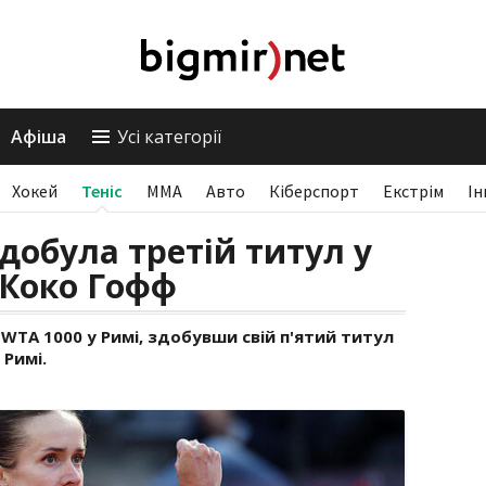
Афіша
Усі категорії
Хокей
Теніс
ММА
Авто
Кіберспорт
Екстрім
Ін
здобула третій титул у
 Коко Гофф
 WTA 1000 у Римі, здобувши свій п'ятий титул
 Римі.