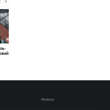
ль-
Подрез завершує
Повернення Мудрика
новий
участь у турнірі WTA
Челсі: Алонсо радіє
125: поразка від
захопленню і підтри
Бандеккі у Варшаві
Фінанси