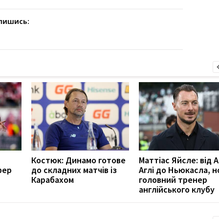
дпишись:
Костюк: Динамо готове
Маттіас Яйсле: від А
фер
до складних матчів із
Аглі до Ньюкасла, 
Карабахом
головний тренер
англійського клубу