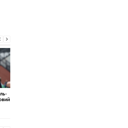
ль-
Подрез завершує
Повернення Мудрика
новий
участь у турнірі WTA
Челсі: Алонсо радіє
125: поразка від
захопленню і підтри
Бандеккі у Варшаві