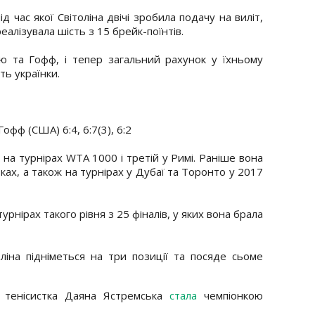
д час якої Світоліна двічі зробила подачу на виліт,
еалізувала шість з 15 брейк-поїнтів.
ю та Гофф, і тепер загальний рахунок у їхньому
ть українки.
Гофф (США) 6:4, 6:7(3), 6:2
л на турнірах WTA 1000 і третій у Римі. Раніше вона
ках, а також на турнірах у Дубаї та Торонто у 2017
турнірах такого рівня з 25 фіналів, у яких вона брала
іна підніметься на три позиції та посяде сьоме
а тенісистка Даяна Ястремська
стала
чемпіонкою