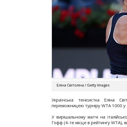
Еліна Світоліна / Getty Images
Українська тенісистка Еліна С
переможницею турніру WTA 1000 у Ри
У вирішальному матчі на італійськ
Гофф (4-те місце в рейтингу WTA), ви