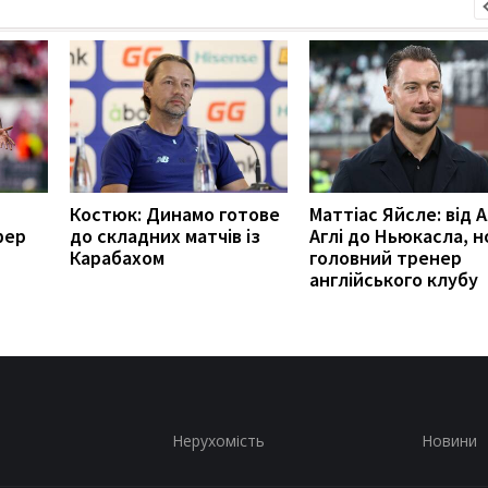
Костюк: Динамо готове
Маттіас Яйсле: від А
фер
до складних матчів із
Аглі до Ньюкасла, 
Карабахом
головний тренер
англійського клубу
Нерухомість
Новини