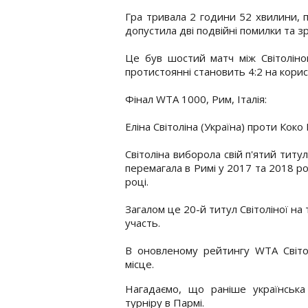
Гра тривала 2 години 52 хвилини, пі
допустила дві подвійні помилки та зр
Це був шостий матч між Світоліно
протистоянні становить 4:2 на корис
Фінал WTA 1000, Рим, Італія:
Еліна Світоліна (Україна) проти Коко 
Світоліна виборола свій п'ятий титу
перемагала в Римі у 2017 та 2018 ро
році.
Загалом це 20-й титул Світоліної на 
участь.
В оновленому рейтингу WTA Світол
місце.
Нагадаємо, що раніше українськ
турніру в Пармі.