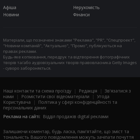
Афіша
Нерухомість
Новини
Фінанси
Матеріали, що позначені знаками "Реклама", "PR", "Спецпроект",
"Новини компаній", "Актуально", "Промо", публікуються на
правах реклами.
Будь-яке копіювання, передрук та відтворення фотографічних
творів та/або аудіовізуальних творів правовласника Getty Images
- суворо забороняється.
Наші контакти та схема проїзду
|
Редакція
|
Зв'язатися з
нами
|
Розмістити свої відеоматеріали
|
Угода
Користувача
|
Політика у сфері конфіденційності та
персональних даних
Реклама на сайті:
Відділ продажів digital реклами
Залишаючи коментар, будь ласка, пам'ятайте, що зміст та
тональність Вашого повідомлення можуть зачіпати почуття