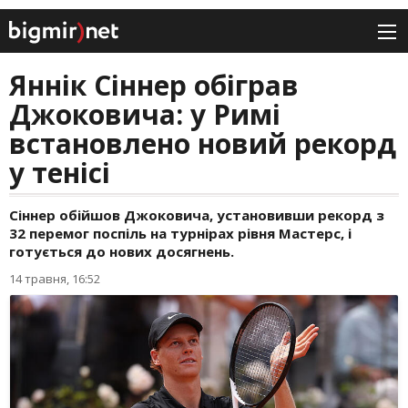
Яннік Сіннер обіграв
Джоковича: у Римі
встановлено новий рекорд
у тенісі
Сіннер обійшов Джоковича, установивши рекорд з
32 перемог поспіль на турнірах рівня Мастерс, і
готується до нових досягнень.
14 травня, 16:52