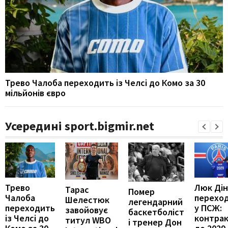
Трево Чалоба переходить із Челсі до Комо за 30
мільйонів євро
Усередині sport.bigmir.net
Трево
Люк Дін
Тарас
Помер
Чалоба
перехо
Шелестюк
легендарний
переходить
у ПСЖ:
завойовує
баскетболіст
із Челсі до
контра
титул WBO
і тренер Дон