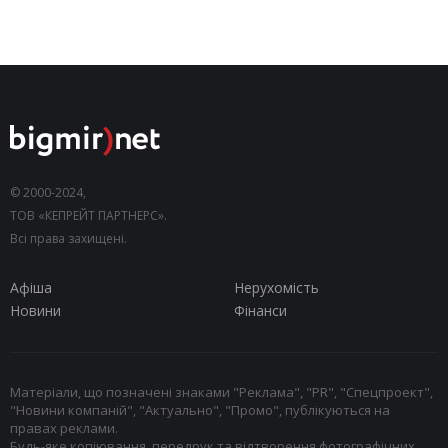
© 2000-2024,
ТОВ «КЕПРЕЙТ ПАРТНЕРС».
Всі права захищені.
Афіша
Нерухомість
Новини
Фінанси
Матеріали, що позначені знаками "Реклама", "PR", "Спецпроект",
"Новини компаній", "Актуально", "Промо", публікуються на
правах реклами.
Будь-яке копіювання, передрук та відтворення фотографічних