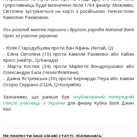
супротивниць буде визначено після 1/64 фіналу. Можливо,
Світоліна зустрінеться на корті з російською тенісисткою
Каміллою Рахімовою.
Ось розклад матчів першого і другого раундів National Bank
Open за участю українок:
- Юлія Стародубцева проти Ван Яфань (Китай, Q)
- Еліна Світоліна (10) проти Камілли Рахімової або Кайли
Кросс (нейтр., Q/Канада)
- Марта Костюк (24) проти Маркети Вондроушової або
Олександри Еала (Чехія/Філіппіни)
- Даяна Ястремська (30) проти Бернарди Пера або Каміли
Осоріо Серрано (США, Q/Колумбія)
Зазначимо, що раніше був
опублікований попередній
список учасниць з України
для фіналу Кубка Біллі Джин
Кінг.
Не пропусти інші цікаві статті, підпишись: