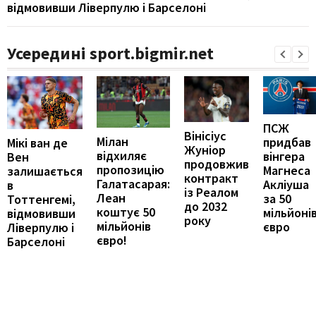
відмовивши Ліверпулю і Барселоні
Усередині sport.bigmir.net
ПСЖ
Вінісіус
Мілан
придбав
Мікі ван де
Жуніор
відхиляє
вінгера
Вен
продовжив
пропозицію
Магнеса
залишається
контракт
Галатасарая:
Акліуша
в
із Реалом
Леан
за 50
Тоттенгемі,
до 2032
коштує 50
мільйоні
відмовивши
року
мільйонів
євро
Ліверпулю і
євро!
Барселоні