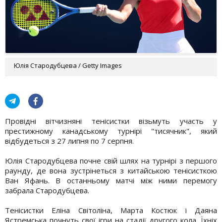
Юлія Стародубцева / Getty Images
Провідні вітчизняні тенісистки візьмуть участь у
престижному канадському турнірі "тисячник", який
відбудеться з 27 липня по 7 серпня.
Юлія Стародубцева почне свій шлях на турнірі з першого
раунду, де вона зустрінеться з китайською тенісисткою
Ван Яфань. В останньому матчі між ними перемогу
забрала Стародубцева.
Тенісистки Еліна Світоліна, Марта Костюк і Даяна
Ястремська почнуть свої ігри на стадії другого кола. Їхніх