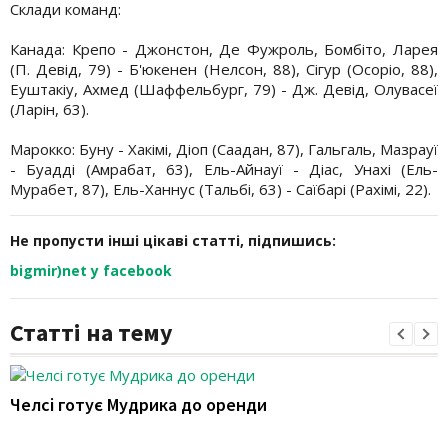
Склади команд:
Канада: Крепо - Джонстон, Де Фужроль, Бомбіто, Ларея
(П. Девід, 79) - Б'юкенен (Нелсон, 88), Сігур (Осоріо, 88),
Еуштакіу, Ахмед (Шаффельбург, 79) - Дж. Девід, Олувасеї
(Ларін, 63).
Марокко: Буну - Хакімі, Діоп (Саадан, 87), Гальгаль, Мазрауї
- Буадді (Амрабат, 63), Ель-Айнауї - Діас, Унахі (Ель-
Мурабет, 87), Ель-Ханнус (Тальбі, 63) - Саїбарі (Рахімі, 22).
Не пропусти інші цікаві статті, підпишись:
bigmir)net у facebook
Статті на тему
Челсі готує Мудрика до оренди