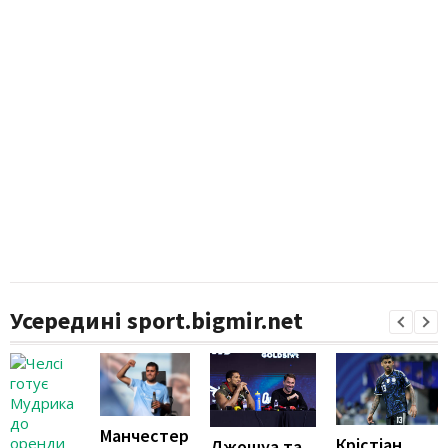
Усередині sport.bigmir.net
Манчестер
Крістіан
Джошуа та