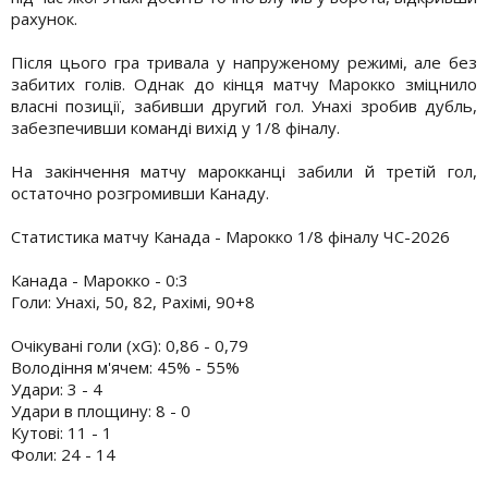
рахунок.
Після цього гра тривала у напруженому режимі, але без
забитих голів. Однак до кінця матчу Марокко зміцнило
власні позиції, забивши другий гол. Унахі зробив дубль,
забезпечивши команді вихід у 1/8 фіналу.
На закінчення матчу марокканці забили й третій гол,
остаточно розгромивши Канаду.
Статистика матчу Канада - Марокко 1/8 фіналу ЧС-2026
Канада - Марокко - 0:3
Голи: Унахі, 50, 82, Рахімі, 90+8
Очікувані голи (xG): 0,86 - 0,79
Володіння м'ячем: 45% - 55%
Удари: 3 - 4
Удари в площину: 8 - 0
Кутові: 11 - 1
Фоли: 24 - 14