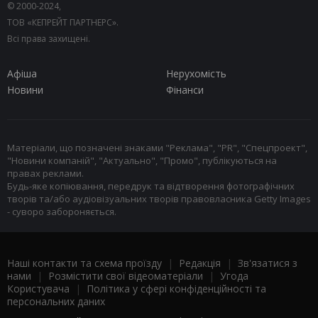
© 2000-2024,
ТОВ «КЕПРЕЙТ ПАРТНЕРС».
Всі права захищені.
Афіша
Нерухомість
Новини
Фінанси
Матеріали, що позначені знаками "Реклама", "PR", "Спецпроект",
"Новини компаній", "Актуально", "Промо", публікуються на
правах реклами.
Будь-яке копіювання, передрук та відтворення фотографічних
творів та/або аудіовізуальних творів правовласника Getty Images
- суворо забороняється.
Наші контакти та схема проїзду
|
Редакція
|
Зв'язатися з
нами
|
Розмістити свої відеоматеріали
|
Угода
Користувача
|
Політика у сфері конфіденційності та
персональних даних