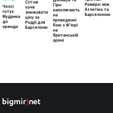
Сіті не
Ромеро: між
Гірн
Челсі
хоче
Атлетіко та
наполягають
готує
знижувати
Барселоною
на
Мудрика
ціну за
проведенні
до
Родрі для
бою з Ф'юрі
оренди
Барселони
на
британській
арені