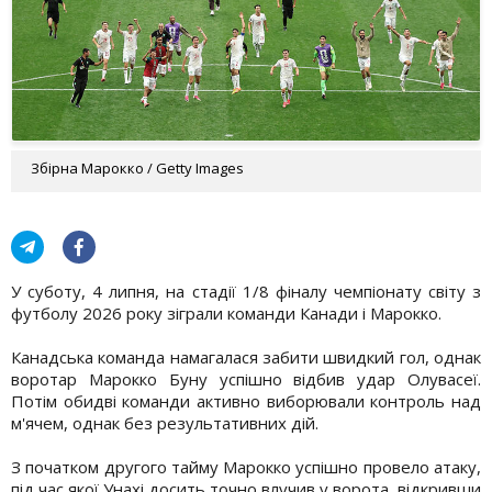
Збірна Марокко / Getty Images
У суботу, 4 липня, на стадії 1/8 фіналу чемпіонату світу з
футболу 2026 року зіграли команди Канади і Марокко.
Канадська команда намагалася забити швидкий гол, однак
воротар Марокко Буну успішно відбив удар Олувасеї.
Потім обидві команди активно виборювали контроль над
м'ячем, однак без результативних дій.
З початком другого тайму Марокко успішно провело атаку,
під час якої Унахі досить точно влучив у ворота, відкривши