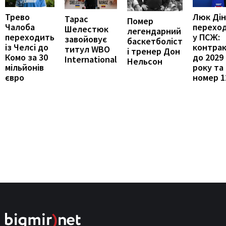
Трево
Люк Дін
Тарас
Помер
Чалоба
перехо
Шелестюк
легендарний
переходить
у ПСЖ:
завойовує
баскетболіст
із Челсі до
контра
титул WBO
і тренер Дон
Комо за 30
до 2029
International
Нельсон
мільйонів
року та
євро
номер 1