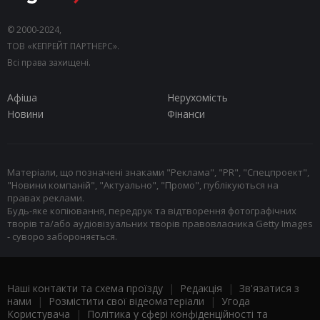
© 2000-2024,
ТОВ «КЕПРЕЙТ ПАРТНЕРС».
Всі права захищені.
Афіша
Нерухомість
Новини
Фінанси
Матеріали, що позначені знаками "Реклама", "PR", "Спецпроект",
"Новини компаній", "Актуально", "Промо", публікуються на
правах реклами.
Будь-яке копіювання, передрук та відтворення фотографічних
творів та/або аудіовізуальних творів правовласника Getty Images
- суворо забороняється.
Наші контакти та схема проїзду
|
Редакція
|
Зв'язатися з
нами
|
Розмістити свої відеоматеріали
|
Угода
Користувача
|
Політика у сфері конфіденційності та