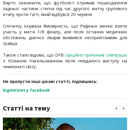
Варто зазначити, що футболіст отримав пошкодження
задньої частини стегна під час другого матчу групового
етапу проти Гаїті, який відбувся 20 червня.
Спочатку існувала ймовірність, що Рафінья зможе взяти
участь у матчі 1/8 фіналу, але після останніх медичних
обстежень діагноз лікарів виявився несприятливим для
гравця.
Також стало відомо, що DFB
офіційно припинив співпрацю
з Юліаном Нагельсманном після невдалого виступу на
чемпіонаті світу.
Не пропусти інші цікаві статті, підпишись:
bigmir)net у facebook
Статті на тему