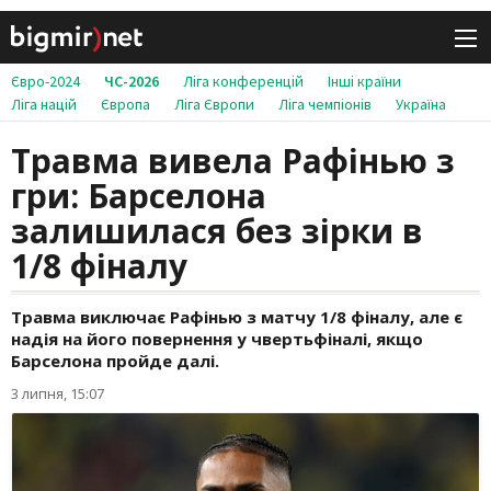
Євро-2024
ЧС-2026
Ліга конференцій
Інші країни
Ліга націй
Європа
Ліга Європи
Ліга чемпіонів
Україна
Травма вивела Рафінью з
гри: Барселона
залишилася без зірки в
1/8 фіналу
Травма виключає Рафінью з матчу 1/8 фіналу, але є
надія на його повернення у чвертьфіналі, якщо
Барселона пройде далі.
3 липня, 15:07