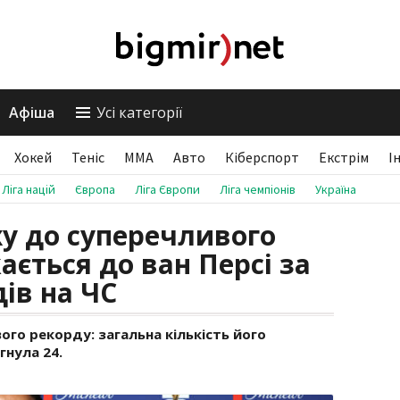
Афіша
Усі категорії
Хокей
Теніс
ММА
Авто
Кіберспорт
Екстрім
І
Ліга націй
Європа
Ліга Європи
Ліга чемпіонів
Україна
у до суперечливого
ється до ван Персі за
ів на ЧС
го рекорду: загальна кількість його
гнула 24.