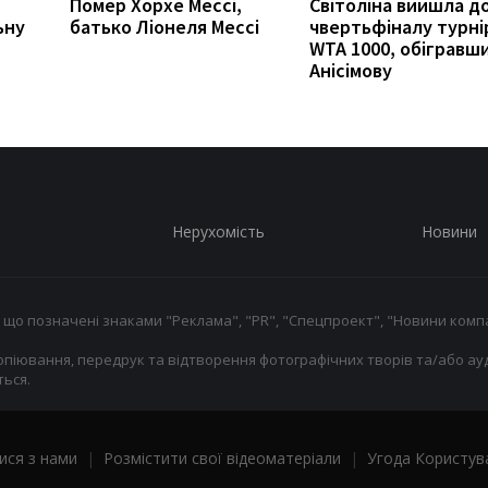
Помер Хорхе Мессі,
Світоліна вийшла д
ьну
батько Ліонеля Мессі
чвертьфіналу турні
WTA 1000, обігравш
Анісімову
Нерухомість
Новини
 що позначені знаками "Реклама", "PR", "Спецпроект", "Новини компа
опіювання, передрук та відтворення фотографічних творів та/або ауд
ься.
ися з нами
|
Розмістити свої відеоматеріали
|
Угода Користув