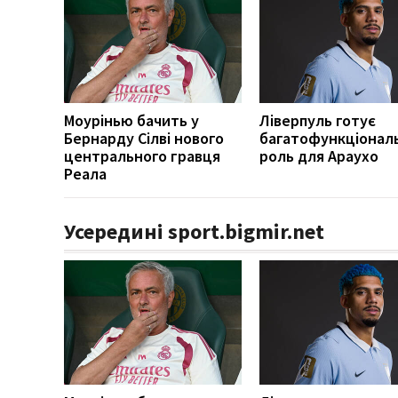
Моурінью бачить у
Ліверпуль готує
Бернарду Сілві нового
багатофункціонал
центрального гравця
роль для Араухо
Реала
Усередині sport.bigmir.net