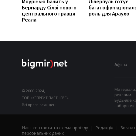
Моурінью бачить у
Ліверпуль готує
Бернарду Сілві нового
багатофункціонал
центрального гравця
роль для Араухо
Реала
Афіша
Матеріали,
© 2000-2024,
реклами.
ТОВ «КЕПРЕЙТ ПАРТНЕРС».
Будь-яке к
Всі права захищені.
забороняєт
Наші контакти та схема проїзду
|
Редакція
|
Зв'язат
персональних даних