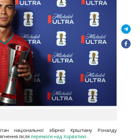
ітан національної збірної Кріштіану Роналду
ягнення після
перемоги над Хорватією
.