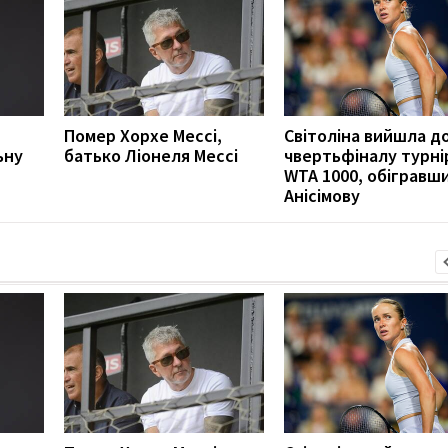
Помер Хорхе Мессі,
Світоліна вийшла д
ьну
батько Ліонеля Мессі
чвертьфіналу турні
WTA 1000, обігравш
Анісімову