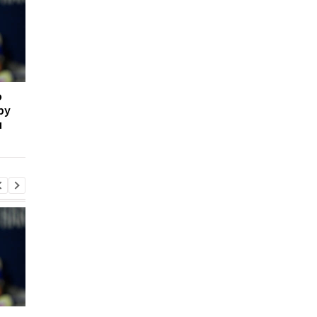
о
ПСЖ і Торрес дійшли
Фенербахче готовий
ру
згоди: Барселона
викласти 6 млн євро 
и
готова до переговорів
Лукаку