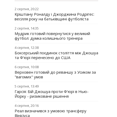
2 серпня, 20:22
Кріштіану Роналду і Джорджина Родрігес:
весілля року на батьківщині футболіста
2 серпня, 14:35
Мудрик готовий повернутися у великий
футбол: думка колишнього тренера
4 серпня, 12:38
Боксерський поєдинок століття між Джошуа
та Ф'юрі перенесено до США
6 серпня, 10:08
Верховен готовий до реваншу з Усиком за
"вагомих" умов
5 серпня, 13:49
Гарсія: Бій Джошуа проти Ф'юрі в Нью-
Йорку - ризиковане рішення
4 серпня, 20:16
Реал визначився з умовою трансферу
Вінісіуса