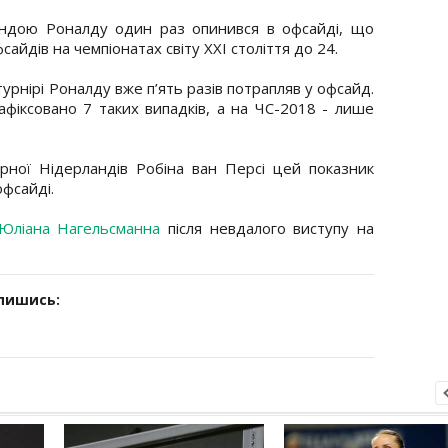
андою Роналду один раз опинився в офсайді, що
сайдів на чемпіонатах світу XXI століття до 24.
урнірі Роналду вже п’ять разів потрапляв у офсайд.
афіксовано 7 таких випадків, а на ЧС-2018 - лише
ної Нідерландів Робіна ван Персі цей показник
офсайді.
 Юліана Нагельсманна
після невдалого виступу на
дпишись: