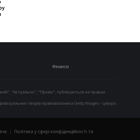
о
ПСЖ і Торрес дійшли
Фенербахче готовий
ру
згоди: Барселона
викласти 6 млн євро 
и
готова до переговорів
Лукаку
Фінанси
ній", "Актуально", "Промо", публікуються на правах
іовізуальних творів правовласника Getty Images - суворо
ача
|
Політика у сфері конфіденційності та