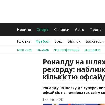
Новини
Спорт
Фінанси
Авто
Техно
Головна
Футбол
Бокс
Біатлон
Баскетбол
Євро-2024
ЧС-2026
Ліга конференцій
Інші країни
Роналду на шлях
рекорду: наближа
кількістю офсайд
Роналду на шляху до суперечливо
офсайдів на чемпіонатах світу ся
3 липня, 14:58