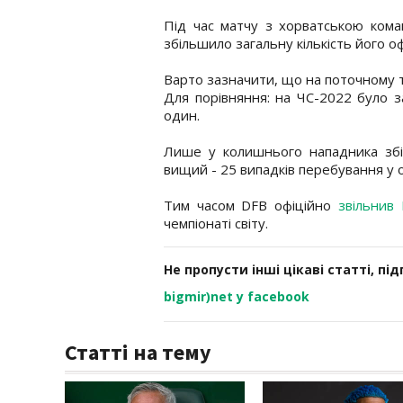
Під час матчу з хорватською ком
збільшило загальну кількість його оф
Варто зазначити, що на поточному т
Для порівняння: на ЧС-2022 було з
один.
Лише у колишнього нападника збір
вищий - 25 випадків перебування у 
Тим часом DFB офіційно
звільнив
чемпіонаті світу.
Не пропусти інші цікаві статті, пі
bigmir)net у facebook
Статті на тему