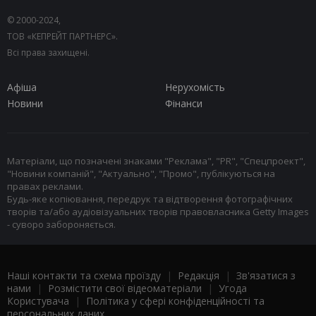
© 2000-2024,
ТОВ «КЕПРЕЙТ ПАРТНЕРС».
Всі права захищені.
Афіша
Нерухомість
Новини
Фінанси
Матеріали, що позначені знаками "Реклама", "PR", "Спецпроект",
"Новини компаній", "Актуально", "Промо", публікуються на
правах реклами.
Будь-яке копіювання, передрук та відтворення фотографічних
творів та/або аудіовізуальних творів правовласника Getty Images
- суворо забороняється.
Наші контакти та схема проїзду
|
Редакція
|
Зв'язатися з
нами
|
Розмістити свої відеоматеріали
|
Угода
Користувача
|
Політика у сфері конфіденційності та
персональних даних