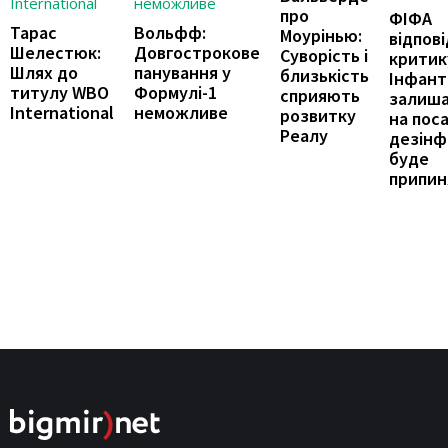
про
ФІФА
Тарас
Вольфф:
Моурінью:
відпові
Шелестюк:
Довгострокове
Суворість і
критик
Шлях до
панування у
близькість
Інфант
титулу WBO
Формулі-1
сприяють
залиша
International
неможливе
розвитку
на поса
Реалу
дезінф
буде
припин