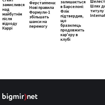
Шелест
залишається
Ферстаппена:
замислився
Шлях д
в Барселоні:
Нові правила
над
титулу
Флік
Формули-1
майбутнім
Interna
підтвердив,
збільшать
після
що
шанси на
відходу
бразилець
перемогу
Каррі
продовжить
кар'єру в
клубі