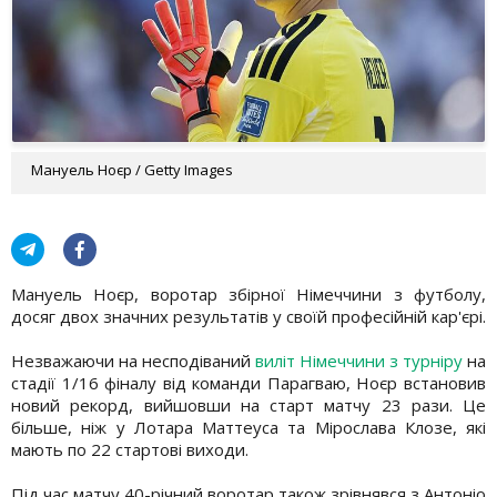
Мануель Ноєр / Getty Images
Мануель Ноєр, воротар збірної Німеччини з футболу,
досяг двох значних результатів у своїй професійній кар'єрі.
Незважаючи на несподіваний
виліт Німеччини з турніру
на
стадії 1/16 фіналу від команди Парагваю, Ноєр встановив
новий рекорд, вийшовши на старт матчу 23 рази. Це
більше, ніж у Лотара Маттеуса та Мірослава Клозе, які
мають по 22 стартові виходи.
Під час матчу 40-річний воротар також зрівнявся з Антоніо