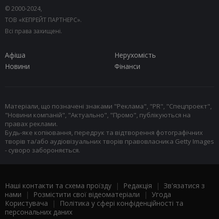
© 2000-2024,
ТОВ «КЕПРЕЙТ ПАРТНЕРС».
Всі права захищені.
Афіша
Нерухомість
Новини
Фінанси
Матеріали, що позначені знаками "Реклама", "PR", "Спецпроект",
"Новини компаній", "Актуально", "Промо", публікуються на
правах реклами.
Будь-яке копіювання, передрук та відтворення фотографічних
творів та/або аудіовізуальних творів правовласника Getty Images
- суворо забороняється.
Наші контакти та схема проїзду
|
Редакція
|
Зв'язатися з
нами
|
Розмістити свої відеоматеріали
|
Угода
Користувача
|
Політика у сфері конфіденційності та
персональних даних