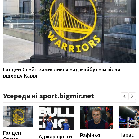
Голден Стейт замислився над майбутнім після
відходу Каррі
Усередині sport.bigmir.net
Голден
Тарас
Рафінья
Аджар проти
Стейт