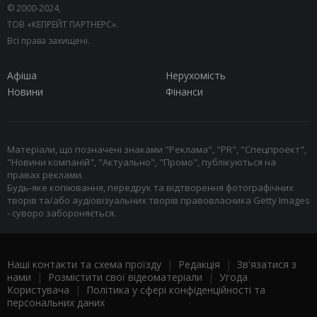
© 2000-2024,
ТОВ «КЕПРЕЙТ ПАРТНЕРС».
Всі права захищені.
Афіша
Нерухомість
Новини
Фінанси
Матеріали, що позначені знаками "Реклама", "PR", "Спецпроект",
"Новини компаній", "Актуально", "Промо", публікуються на
правах реклами.
Будь-яке копіювання, передрук та відтворення фотографічних
творів та/або аудіовізуальних творів правовласника Getty Images
- суворо забороняється.
Наші контакти та схема проїзду
|
Редакція
|
Зв'язатися з
нами
|
Розмістити свої відеоматеріали
|
Угода
Користувача
|
Політика у сфері конфіденційності та
персональних даних