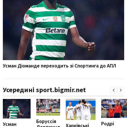
Усман Діоманде переходить зі Спортинга до АПЛ
Усередині sport.bigmir.net
Боруссія
Родрі
Усман
Харківські
Дортмунд