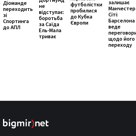
залишає
Діоманде
футболістки
не
Манчестер
переходить
пробилися
відступає:
Сіті:
зі
до Кубка
боротьба
Барселона
Спортинга
Європи
за Саїда
веде
до АПЛ
Ель-Мала
переговор
триває
щодо його
переходу