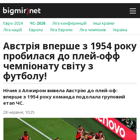
Євро-2024
ЧС-2026
Ліга конференцій
Інші країни
Ліга націй
Європа
Ліга Європи
Ліга чемпіонів
Україна
Австрія вперше з 1954 року
пробилася до плей-офф
чемпіонату світу з
футболу!
Нічия з Алжиром вивела Австрію до плей-оф:
вперше з 1954 року команда подолала груповий
етап ЧС.
28 червня, 10:25