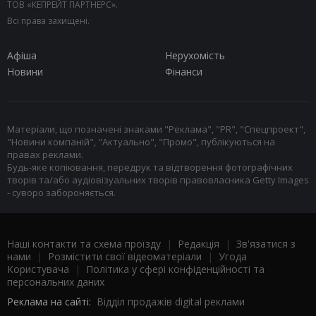
ТОВ «КЕПРЕЙТ ПАРТНЕРС».
Всі права захищені.
Афіша
Нерухомість
Новини
Фінанси
Матеріали, що позначені знаками "Реклама", "PR", "Спецпроект",
"Новини компаній", "Актуально", "Промо", публікуються на
правах реклами.
Будь-яке копіювання, передрук та відтворення фотографічних
творів та/або аудіовізуальних творів правовласника Getty Images
- суворо забороняється.
Наші контакти та схема проїзду
|
Редакція
|
Зв'язатися з
нами
|
Розмістити свої відеоматеріали
|
Угода
Користувача
|
Політика у сфері конфіденційності та
персональних даних
Реклама на сайті:
Відділ продажів digital реклами