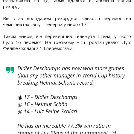
незважаючи на це, йому вдалося встановити новий
рекорд.
Він став володарем рекордної кількості перемог на
чемпіонатах світу - тепер їх у нього 17.
Таким чином, він перевершив Гельмута Шена, у якого
було 16 перемог. На третьому місці розташувався Луїс
Феліпе Сколарі з 14 перемогами.
Didier Deschamps has now won more games
than any other manager in World Cup history,
breaking Helmut Schön’s record.
◉ 17 - Didier Deschamps
◎ 16 - Helmut Schön
◎ 14 - Luiz Felipe Scolari
He has an incredible 77.3% win ratio in
charge of Les Bleus at the tournament. 📊