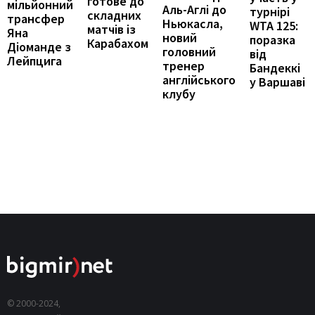
готове до
мільйонний
Аль-Аглі до
турнірі
складних
трансфер
Ньюкасла,
WTA 125:
матчів із
Яна
новий
поразка
Карабахом
Діоманде з
головний
від
Лейпцига
тренер
Бандеккі
англійського
у Варшаві
клубу
© 2000-2024,