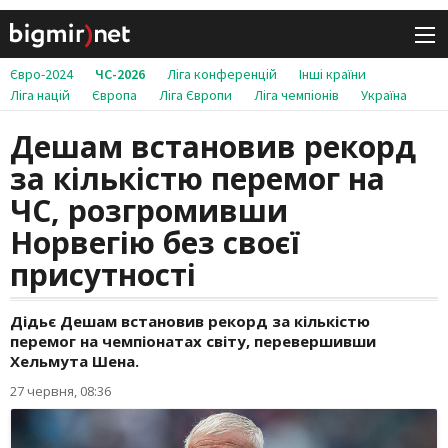
Євро-2024
ЧС-2026
Ліга конференцій
Інші країни
Ліга націй
Європа
Ліга Європи
Ліга чемпіонів
Україна
Дешам встановив рекорд
за кількістю перемог на
ЧС, розгромивши
Норвегію без своєї
присутності
Дідьє Дешам встановив рекорд за кількістю
перемог на чемпіонатах світу, перевершивши
Хельмута Шена.
27 червня, 08:36