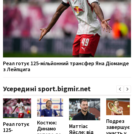
Реал готує 125-мільйонний трансфер Яна Діоманде
з Лейпцига
Усередині sport.bigmir.net
Подрез
Костюк:
Реал готує
Маттіас
завершує
Динамо
125-
Яйсле: від
участь у