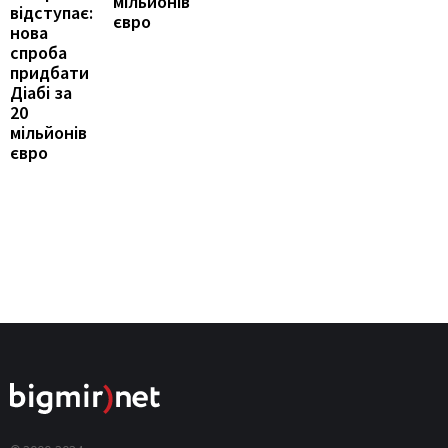
мільйонів
відступає:
євро
нова
спроба
придбати
Діабі за
20
мільйонів
євро