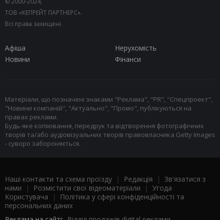
© 2000-2024,
ТОВ «КЕПРЕЙТ ПАРТНЕРС».
Всі права захищені.
Афіша
Нерухомість
Новини
Фінанси
Матеріали, що позначені знаками "Реклама", "PR", "Спецпроект",
"Новини компаній", "Актуально", "Промо", публікуються на
правах реклами.
Будь-яке копіювання, передрук та відтворення фотографічних
творів та/або аудіовізуальних творів правовласника Getty Images
- суворо забороняється.
Наші контакти та схема проїзду
|
Редакція
|
Зв'язатися з
нами
|
Розмістити свої відеоматеріали
|
Угода
Користувача
|
Політика у сфері конфіденційності та
персональних даних
Реклама на сайті:
Відділ продажів digital реклами