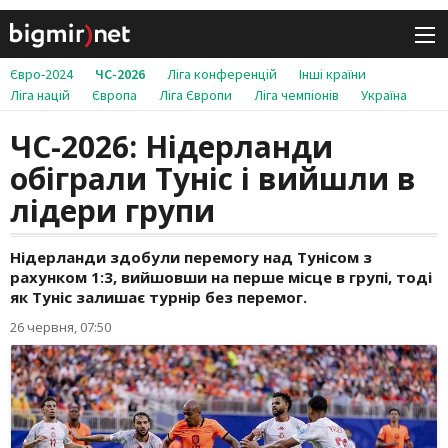
Євро-2024
ЧС-2026
Ліга конференцій
Інші країни
Ліга націй
Європа
Ліга Європи
Ліга чемпіонів
Україна
ЧС-2026: Нідерланди
обіграли Туніс і вийшли в
лідери групи
Нідерланди здобули перемогу над Тунісом з
рахунком 1:3, вийшовши на перше місце в групі, тоді
як Туніс залишає турнір без перемог.
26 червня, 07:50