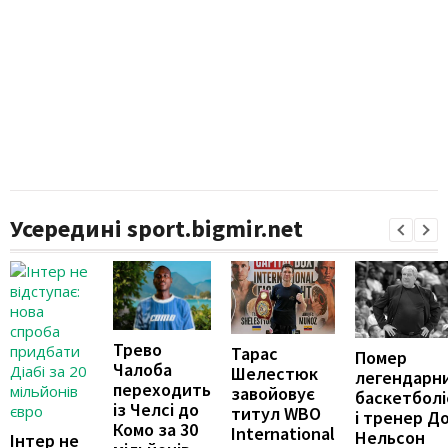
Усередині sport.bigmir.net
Трево
Тарас
Помер
Чалоба
Шелестюк
легендарн
переходить
завойовує
баскетболі
із Челсі до
титул WBO
і тренер Д
Комо за 30
International
Нельсон
Інтер не