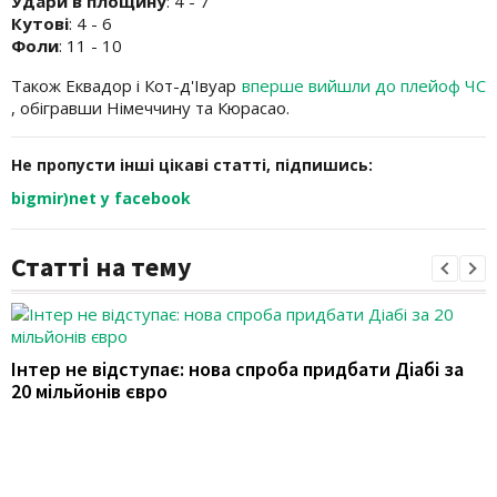
Удари в площину
: 4 - 7
Кутові
: 4 - 6
Фоли
: 11 - 10
Також Еквадор і Кот-д'Івуар
вперше вийшли до плейоф ЧС
, обігравши Німеччину та Кюрасао.
Не пропусти інші цікаві статті, підпишись:
bigmir)net у facebook
Статті на тему
Інтер не відступає: нова спроба придбати Діабі за
20 мільйонів євро