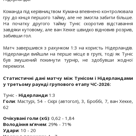
Команда під керівництвом Кумана впевнено контролювала
гру до кінця першого тайму, але не змогла забити більше.
На початку другого тайму Туніс скоротив відставання
завдяки кутовому, але ван Хекке швидко відновив розрив,
забивши гол.
Матч завершився з рахунком 1:3 на користь Нідерландів.
Нідерланди вийшли на перше місце в групі, тоді як Туніс
був змушений покинути турнір, не здобувши жодної
перемоги.
Статистичні дані матчу між Тунісом і Нідерландами
у третьому раунді групового етапу ЧС-2026:
Туніс -
Нідерланди
1:3
Голи
: Мастурі, 54 - Скірі (автогол), 3, Броббі, 7, ван Хекке,
62
Очікувані голи (xG)
: 0,62 - 1,84
Володіння м’ячем
: 29% - 71%
Удари
: 10 - 20