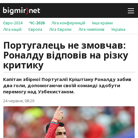
Євро-2024
ЧС-2026
Ліга конференцій
Інші країни
Ліга націй
Європа
Ліга Європи
Ліга чемпіонів
Україна
Португалець не змовчав:
Роналду відповів на різку
критику
Капітан збірної Португалії Кріштіану Роналду забив
два голи, допомогаючи своїй команді здобути
перемогу над Узбекистаном.
24 червня, 08:29