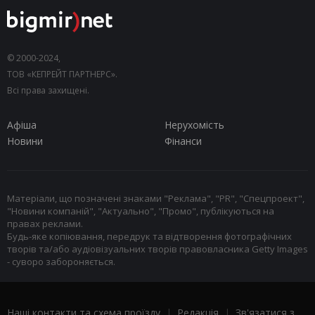
© 2000-2024,
ТОВ «КЕПРЕЙТ ПАРТНЕРС».
Всі права захищені.
Афіша
Нерухомість
Новини
Фінанси
Матеріали, що позначені знаками "Реклама", "PR", "Спецпроект",
"Новини компаній", "Актуально", "Промо", публікуються на
правах реклами.
Будь-яке копіювання, передрук та відтворення фотографічних
творів та/або аудіовізуальних творів правовласника Getty Images
- суворо забороняється.
Наші контакти та схема проїзду
|
Редакція
|
Зв'язатися з