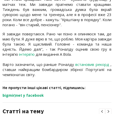
матчах теж. Ми завжди прагнемо ставати кращими.
Тиждень був важким, громадська думка була вкрай
суворою щодо мене та тренера, але я в професії вже 23
роки. Коли все добре - кажуть: "Кріштіану в порядку". Коли
погано - "він старий, пенсіонер".
Я завжди повертаюся. Рано чи пізно я опиняюся там, де
маю бути. Я дуже вірю в те, що роблю. Моя кар’єра завжди
була такою. Я щасливий. Головне - команда та наша
єдність. Йдемо далі", - так Роналду оцінив свою гру в
інтерв’ю
інтерв’ю
для видання A Bola.
Варто зазначити, що раніше Роналду
встановив рекорд
,
ставши найкращим бомбардиром збірної Португалії на
чемпіонатах світу.
Не пропусти інші цікаві статті, підпишись:
bigmir)net у facebook
Статті на тему