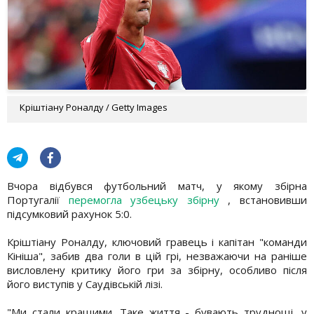
Кріштіану Роналду / Getty Images
Вчора відбувся футбольний матч, у якому збірна
Португалії
перемогла узбецьку збірну
, встановивши
підсумковий рахунок 5:0.
Кріштіану Роналду, ключовий гравець і капітан "команди
Кініша", забив два голи в цій грі, незважаючи на раніше
висловлену критику його гри за збірну, особливо після
його виступів у Саудівській лізі.
"Ми стали кращими. Таке життя - бувають труднощі, у