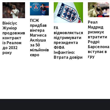
ПСЖ
Реал
Вінісіус
придбав
Мадрид
FA
Жуніор
вінгера
ризикує
відмовляється
продовжив
Магнеса
втратити
підтримувати
контракт
Акліуша
Родрі:
президента
із Реалом
за 50
Барселона
ФІФА
до 2032
мільйонів
вступає в
Інфантіно:
року
євро
гру
Втрата довіри