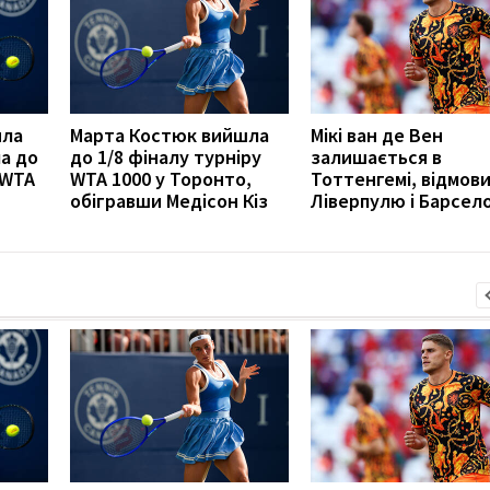
ила
Марта Костюк вийшла
Мікі ван де Вен
а до
до 1/8 фіналу турніру
залишається в
 WTA
WTA 1000 у Торонто,
Тоттенгемі, відмов
обігравши Медісон Кіз
Ліверпулю і Барсело