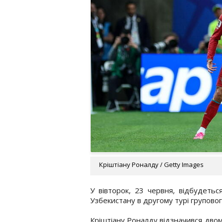
Кріштіану Роналду / Getty Images
У вівторок, 23 червня, відбудетьс
Узбекистану в другому турі групово
Кріштіану Роналду відзначився двом