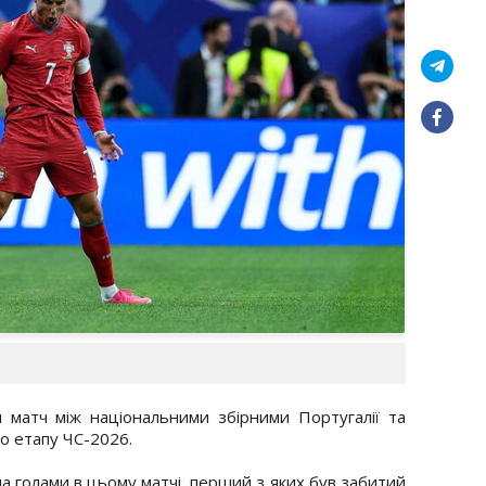
я матч між національними збірними Португалії та
го етапу ЧС-2026.
а голами в цьому матчі, перший з яких був забитий