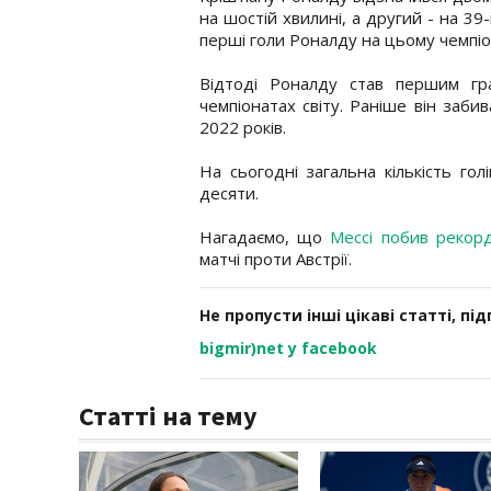
на шостій хвилині, а другий - на 39
перші голи Роналду на цьому чемпіо
Відтоді Роналду став першим гра
чемпіонатах світу. Раніше він заби
2022 років.
На сьогодні загальна кількість гол
десяти.
Нагадаємо, що
Мессі побив реко
матчі проти Австрії.
Не пропусти інші цікаві статті, пі
bigmir)net у facebook
Статті на тему