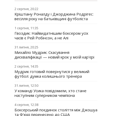
2 серпня, 20:22
Кріштіану Роналду і Джорджина Родрігес:
весілля року на батьківщині футболіста
1 серпня, 11:35
Гвоздик: Найвидатнішим боксером усіх
часів є Рей Робінсон, а не Алі
31 липня, 20:25
Михайло Мудрик: Скасування
дискваліфікації — новий крок у моїй кар'єрі
2 серпня, 14:35
Мудрик готовий повернутися у великий
футбол: думка колишнього тренера
31 липня, 12:50
У команді Усика повідомили, хто стане
наступним суперником чемпіона
4 серпня, 12:38
Боксерський поєдинок століття між Джошуа
та Ф'юрі перенесено до США