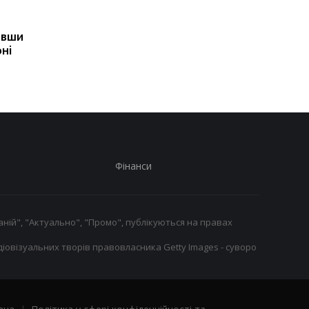
Мілан відхиляє
Вінісіус Жуніор
пропозицію
продовжив контракт 
ивши
Галатасарая: Леан
Реалом до 2032 року
ні
коштує 50 мільйонів
євро!
Фінанси
ній", "Актуально", "Промо", публікуються на правах
іовізуальних творів правовласника Getty Images - суворо