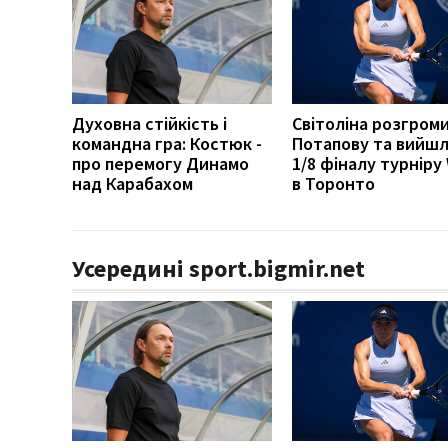
Духовна стійкість і
Світоліна розгром
командна гра: Костюк -
Потапову та вийшл
про перемогу Динамо
1/8 фіналу турніру
над Карабахом
в Торонто
Усередині sport.bigmir.net