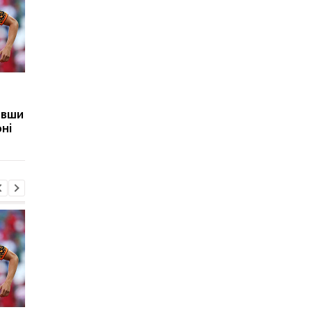
Мілан відхиляє
Вінісіус Жуніор
пропозицію
продовжив контракт 
ивши
Галатасарая: Леан
Реалом до 2032 року
ні
коштує 50 мільйонів
євро!