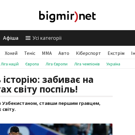
Афіша
Усі категорії
Хокей
Теніс
ММА
Авто
Кіберспорт
Екстрім
І
Ліга націй
Європа
Ліга Європи
Ліга чемпіонів
Україна
історію: забиває на
х світу поспіль!
 з Узбекистаном, ставши першим гравцем,
 світу.