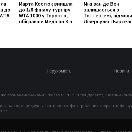
ила
Марта Костюк вийшла
Мікі ван де Вен
а до
до 1/8 фіналу турніру
залишається в
 WTA
WTA 1000 у Торонто,
Тоттенгемі, відмов
обігравши Медісон Кіз
Ліверпулю і Барсело
Нерухомість
Новини
 що позначені знаками "Реклама", "PR", "Спецпроект", "Новини компа
опіювання, передрук та відтворення фотографічних творів та/або ауд
ься.