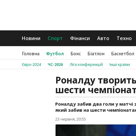
Новини
Спорт
Фінанси
Авто
Техно
Головна
Футбол
Бокс
Біатлон
Баскетбол
Євро-2024
ЧС-2026
Ліга конференцій
Інші країни
Роналду творить 
шести чемпіоната
Роналду забив два голи у матчі
який забив на шести чемпіонатах
23 червня, 20:55