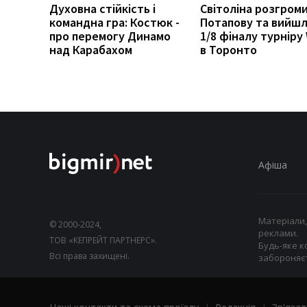
Духовна стійкість і
Світоліна розгром
командна гра: Костюк -
Потапову та вийшл
про перемогу Динамо
1/8 фіналу турніру
над Карабахом
в Торонто
Афіша
Матеріали,
© 2000-2024,
реклами.
ТОВ «КЕПРЕЙТ ПАРТНЕРС».
Будь-яке к
Всі права захищені.
забороняєт