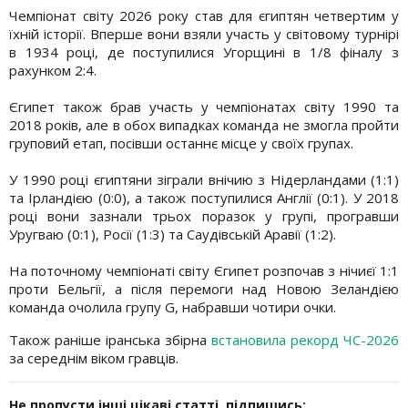
Чемпіонат світу 2026 року став для єгиптян четвертим у
їхній історії. Вперше вони взяли участь у світовому турнірі
в 1934 році, де поступилися Угорщині в 1/8 фіналу з
рахунком 2:4.
Єгипет також брав участь у чемпіонатах світу 1990 та
2018 років, але в обох випадках команда не змогла пройти
груповий етап, посівши останнє місце у своїх групах.
У 1990 році єгиптяни зіграли внічию з Нідерландами (1:1)
та Ірландією (0:0), а також поступилися Англії (0:1). У 2018
році вони зазнали трьох поразок у групі, програвши
Уругваю (0:1), Росії (1:3) та Саудівській Аравії (1:2).
На поточному чемпіонаті світу Єгипет розпочав з нічиєї 1:1
проти Бельгії, а після перемоги над Новою Зеландією
команда очолила групу G, набравши чотири очки.
Також раніше іранська збірна
встановила рекорд ЧС-2026
за середнім віком гравців.
Не пропусти інші цікаві статті, підпишись: