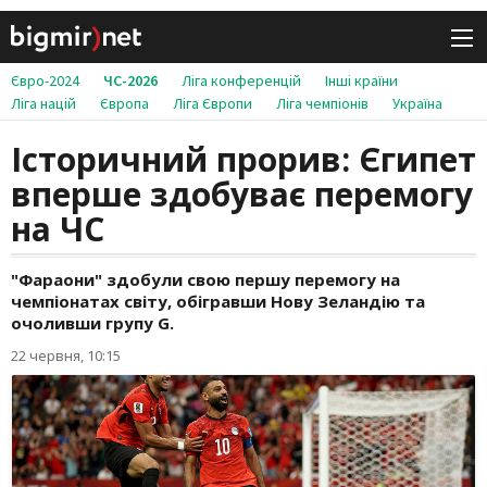
Євро-2024
ЧС-2026
Ліга конференцій
Інші країни
Ліга націй
Європа
Ліга Європи
Ліга чемпіонів
Україна
Історичний прорив: Єгипет
вперше здобуває перемогу
на ЧС
"Фараони" здобули свою першу перемогу на
чемпіонатах світу, обігравши Нову Зеландію та
очоливши групу G.
22 червня, 10:15