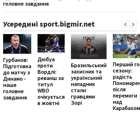
головне завдання
Усередині sport.bigmir.net
Дюбуа
Гурбанов:
Перший го
Бразильський
проти
Підготовка
сезону:
захисник та
Вордлі:
до матчу з
радість
український
реванш за
Динамо -
Пономаре
нападник
титул
наше
після
стали
WBO
головне
перемоги
гравцями
очікується
завдання
над
Зорі
в жовтні
Карабахом