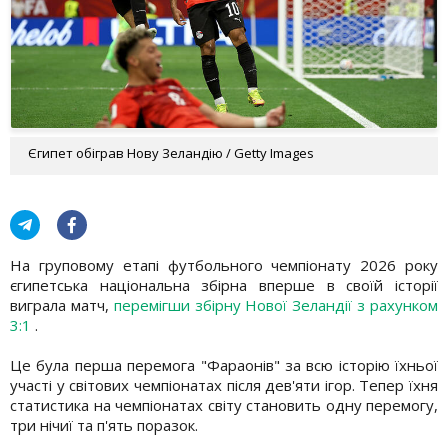
Єгипет обіграв Нову Зеландію / Getty Images
На груповому етапі футбольного чемпіонату 2026 року
єгипетська національна збірна вперше в своїй історії
виграла матч,
перемігши збірну Нової Зеландії з рахунком
3:1
.
Це була перша перемога "Фараонів" за всю історію їхньої
участі у світових чемпіонатах після дев'яти ігор. Тепер їхня
статистика на чемпіонатах світу становить одну перемогу,
три нічиї та п'ять поразок.