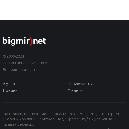
© 2000-2024,
ТОВ «КЕПРЕЙТ ПАРТНЕРС».
Всі права захищені.
Афіша
Нерухомість
Новини
Фінанси
Матеріали, що позначені знаками "Реклама", "PR", "Спецпроект",
"Новини компаній", "Актуально", "Промо", публікуються на
правах реклами.