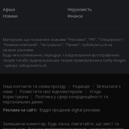
Афіша
Нерухомість
Новини
Фінанси
Матеріали, що позначені знаками "Реклама", "PR", "Спецпроект",
"Новини компаній", "Актуально", "Промо", публікуються на
правах реклами.
Будь-яке копіювання, передрук та відтворення фотографічних
творів та/або аудіовізуальних творів правовласника Getty Images
- суворо забороняється.
Наші контакти та схема проїзду
|
Редакція
|
Зв'язатися з
нами
|
Розмістити свої відеоматеріали
|
Угода
Користувача
|
Політика у сфері конфіденційності та
персональних даних
Реклама на сайті:
Відділ продажів digital реклами
Залишаючи коментар, будь ласка, пам'ятайте, що зміст та
тональність Вашого повідомлення можуть зачіпати почуття