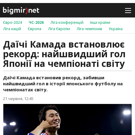
Євро-2024
ЧС-2026
Ліга конференцій
Інші країни
Ліга націй
Європа
Ліга Європи
Ліга чемпіонів
Україна
Даїчі Камада встановлює
рекорд: найшвидший гол
Японії на чемпіонаті світу
Даїчі Камада встановив рекорд, забивши
найшвидший гол в історії японського футболу на
чемпіонатах світу.
21 червня, 12:45