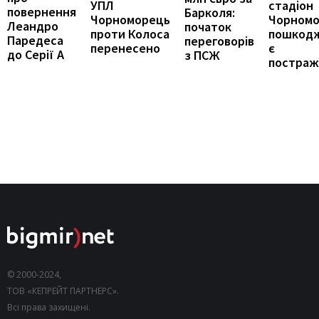
УПЛ
стадіон
повернення
Барколя:
Чорноморець
Чорном
Леандро
початок
проти Колоса
пошкод
Паредеса
переговорів
перенесено
є
до Серії А
з ПСЖ
постраж
© 2000-2024,
ТОВ «КЕПРЕЙТ ПАРТНЕРС».
Всі права захищені.