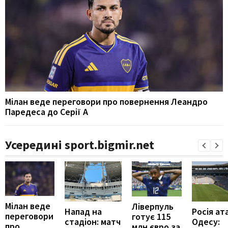
Мілан веде переговори про повернення Леандро
Паредеса до Серії А
Усередині sport.bigmir.net
Мілан веде
Ліверпуль
Напад на
Росія ат
переговори
готує 115
стадіон: матч
Одесу:
про
млн євро за