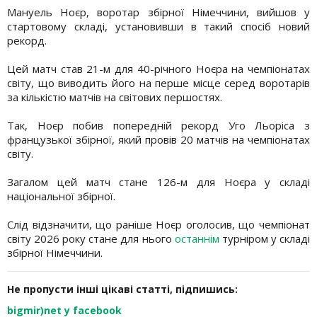
Мануель Ноєр, воротар збірної Німеччини, вийшов у
стартовому складі, установивши в такий спосіб новий
рекорд.
Цей матч став 21-м для 40-річного Ноєра на чемпіонатах
світу, що виводить його на перше місце серед воротарів
за кількістю матчів на світових першостях.
Так, Ноєр побив попередній рекорд Уго Льоріса з
французької збірної, який провів 20 матчів на чемпіонатах
світу.
Загалом цей матч стане 126-м для Ноєра у складі
національної збірної.
Слід відзначити, що раніше Ноєр оголосив, що чемпіонат
світу 2026 року стане для нього
останнім
турніром у складі
збірної Німеччини.
Не пропусти інші цікаві статті, підпишись:
bigmir)net у facebook