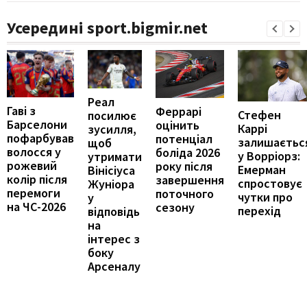
Усередині sport.bigmir.net
Реал
Гаві з
Феррарі
Стефен
посилює
Барселони
оцінить
Каррі
зусилля,
пофарбував
потенціал
залишаєтьс
щоб
волосся у
боліда 2026
у Ворріорз:
утримати
рожевий
року після
Емерман
Вінісіуса
колір після
завершення
спростовує
Жуніора
перемоги
поточного
чутки про
у
на ЧС-2026
сезону
перехід
відповідь
на
інтерес з
боку
Арсеналу